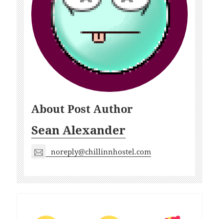
About Post Author
Sean Alexander
noreply@chillinnhostel.com