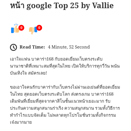
หน้า google Top 25 by Vallie
0
0
Read Time:
4 Minute, 52 Second
เอาใจแฟน บาคาร่า168 กับยอดเยี่ยมเว็บตรงระดับ
นานาชาติที่เหมาะสมที่สุดในไทย เปิดให้บริการทุกวี่วัน พนัน
บันเทิงใจ สมัครเลย!
ขอเอาใจคนรักบาคาร่ากับเว็บตรงไม่ผ่านเอเย่นต์ที่ยอดเยี่ยม
ในไทย สุดยอดเว็บตรงระดับโลก ส่งตรงเกม บาคาร่า168
เดิมพันที่เยี่ยมที่สุดจากคาสิโนชั้นแนวหน้าเยอะมาก รับ
ประกันความสนุกสนานร่าเริง ความสนุกสนาน รวมทั้งวิธีการ
ทำกำไรแบบจัดเต็ม ไม่พลาดทุกโปรโมชั่นรวมทั้งกิจกรรม
เจ๋งมากมาย