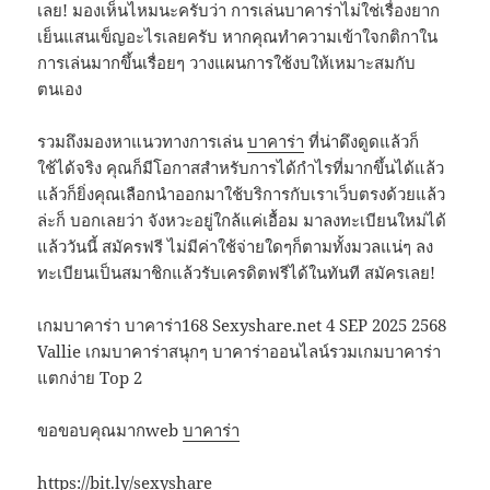
เลย! มองเห็นไหมนะครับว่า การเล่นบาคาร่าไม่ใช่เรื่องยาก
เย็นแสนเข็ญอะไรเลยครับ หากคุณทำความเข้าใจกติกาใน
การเล่นมากขึ้นเรื่อยๆ วางแผนการใช้งบให้เหมาะสมกับ
ตนเอง
รวมถึงมองหาแนวทางการเล่น
บาคาร่า
ที่น่าดึงดูดแล้วก็
ใช้ได้จริง คุณก็มีโอกาสสำหรับการได้กำไรที่มากขึ้นได้แล้ว
แล้วก็ยิ่งคุณเลือกนำออกมาใช้บริการกับเราเว็บตรงด้วยแล้ว
ล่ะก็ บอกเลยว่า จังหวะอยู่ใกล้แค่เอื้อม มาลงทะเบียนใหม่ได้
แล้ววันนี้ สมัครฟรี ไม่มีค่าใช้จ่ายใดๆก็ตามทั้งมวลแน่ๆ ลง
ทะเบียนเป็นสมาชิกแล้วรับเครดิตฟรีได้ในทันที สมัครเลย!
เกมบาคาร่า บาคาร่า168 Sexyshare.net 4 SEP 2025 2568
Vallie เกมบาคาร่าสนุกๆ บาคาร่าออนไลน์รวมเกมบาคาร่า
แตกง่าย Top 2
ขอขอบคุณมากweb
บาคาร่า
https://bit.ly/sexyshare