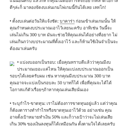
แน่นอนครับ แล้วก็หากคุณไม่ต้องการที่จะอยากคลาดโอกาส
ดีๆล่ะก็ มาลองจัดงบเล่นเกมไพ่เกมนี้กันได้เลย เลทโก!
• ตั้งงบเล่นต่อวันให้แจ้งชัด:
บาคาร่า
ก่อนเข้าเล่นเกมนั้น ให้
คุณกำหนดงบประมาณเอาไว้เลยนะครับ อาทิเช่น วันนี้จะ
เล่นไม่เกิน 300 บาท มันจะช่วยให้คุณเล่นได้อย่างที่อยาก ไม่
เล่นเกินกว่างบประมาณที่ตั้งเอาไว้ และก็ห้ามใช้เงินจำเป็นจะ
ต้องมาเล่นครับ
• แบ่งงบออกเป็นรอบ: เมื่อคุณทราบดีแล้วว่าคุณมีงบ
ประมาณเยอะแค่ไหน ให้คุณแบ่งงบประมาณออกเป็น
รอบๆได้เลยครับผม เช่น หากคุณมีงบประมาณ 300 บาท
คุณอาจจะแบ่งเป็นรอบละ 50 บาทก็ได้ เพื่อที่คุณจะได้ได้
โอกาสแก้ตัวเรื่อยๆถ้าหากคุณเล่นเสียนั่นเอง
• ระบุกำไร-ขาดทุน: เราไม่ต้องการขาดทุนอยู่แล้ว แต่ว่าคุณ
ก็ต้องตารางทำกำไรหรือขาดทุนเอาไว้ด้วย อย่างเช่น คุณ
อาจตั้งเป้าหมายทำเงิน 50% และก็วางเป้าว่าจะไม่เล่นเสีย
เกิน 30% ของเงินลงทุนก็ได้เหมือนกัน ตั้งตามใจได้เลยครับ