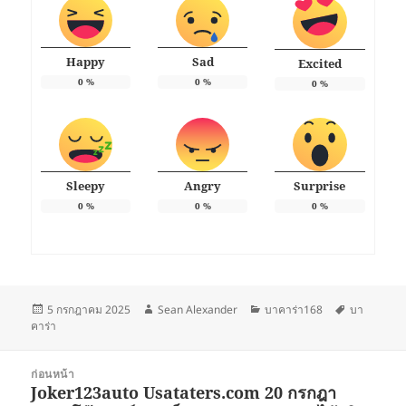
Happy
Sad
Excited
0
%
0
%
0
%
Sleepy
Angry
Surprise
0
%
0
%
0
%
เขียน
ผู้
หมวด
ป้าย
5 กรกฎาคม 2025
Sean Alexander
บาคาร่า168
บา
เมื่อ
เขียน
หมู่
กำกับ
คาร่า
แนะแนว
ก่อนหน้า
เรื่อง
Joker123auto Usataters.com 20 กรกฎา
เรื่อง