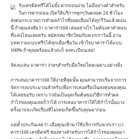
รับเครดิตฟรีได้ไม่ยั้ง ฝากถอนง่าย ไม่มีอย่างต่ำสำหรับ
ในการฝากถอน เปิดให้บริการทุกๆวันตลอด 24 ชั่วโมง
ส่งต่อกระบวนการทำผลกำไรที่ยอดเยี่ยมได้ทุกวี่วันแล้วตอน
นี้ ถ้าคุณสงสัยว่า บาคาร่า168 เล่นอย่างไร ไม่ต้องหาคำตอบ
ที่แห่งไหนเลยครับ สมัครสมาชิกใหม่กับพวกเราวันนี้ อ่าน
บทความแบบฟรีๆได้ทุกเมื่อเชื่อวัน เข้าใจบาคาร่าได้แบบ
100% ถ้าคุณพร้อมแล้วล่ะก็ ลงทะเบียนเลย!
จัดงบเล่น บาคาร่า ง่ายๆสำหรับมือใหม่โดยเฉพาะอย่างยิ่ง
การเล่นบาคาร่า168 ให้ง่ายที่สุดนั้น คุณสามารถเริ่มจากการ
จัดการงบประมาณสำหรับเพื่อการเล่นหรือเงินลงทุนของคุณ
ได้เลยขอรับ เพราะว่ามันเป็นจุดเริ่มต้นของวิธีการทำผล
กำไรของคุณเลยก็ว่าได้ การเล่นบาคาร่าให้ได้กำไรนั้นบาง
ครั้งอาจจะเกิดเรื่องที่ไม่เคยเกิดขึ้นกับคุณมาก่อน
แต่ค้ำประกันเลยว่า เมื่อคุณเข้ามาใช้บริการกับพวกเรา บา
คาร่า168 เครดิตฟรี ช่องทางสำหรับการได้กำไรของคุณมา