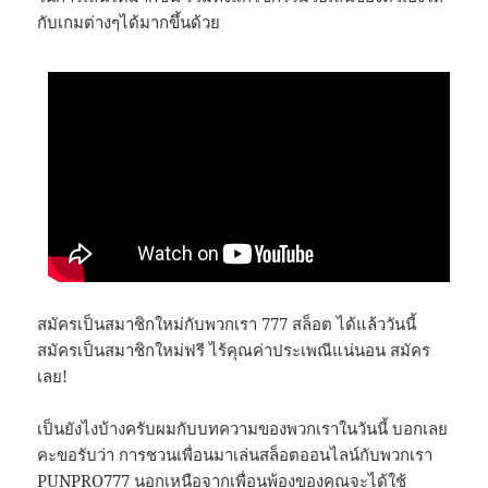
กับเกมต่างๆได้มากขึ้นด้วย
สมัครเป็นสมาชิกใหม่กับพวกเรา 777 สล็อต ได้แล้ววันนี้
สมัครเป็นสมาชิกใหม่ฟรี ไร้คุณค่าประเพณีแน่นอน สมัคร
เลย!
เป็นยังไงบ้างครับผมกับบทความของพวกเราในวันนี้ บอกเลย
คะขอรับว่า การชวนเพื่อนมาเล่นสล็อตออนไลน์กับพวกเรา
PUNPRO777 นอกเหนือจากเพื่อนพ้องของคุณจะได้ใช้