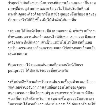
ว่าคุณจำเป็นต้องประณีตบรรจงกับการเลือกเกมมากขึ้น เกม
ต่างๆที่ผ่านหูผ่านตาคุณมาแล้ว จะไม่ได้เล่นในทันที แม้
กระนั้นคุณจะต้องคิดมากขึ้น หาข้อมูลเยอะขึ้นเรื่อยๆ และจะ
ต้องตกลงใจให้ดียิ่งขึ้น เพื่อได้ทำเงินได้มากขึ้น
• เล่นเกมได้บันเทิงใจเยอะขึ้น ผมบอกเลยค่ะครับว่า แม้การ
กำหนดแผนการเล่นสล็อตออนไลน์กับพวกเราอาจจะฟังมอง
เครียดกระทั่งเกินความจำเป็น แต่มันไม่ได้เป็นเช่นนั้นเลย
ขอรับ เพราะเหตุว่าถ้าคุณวางแผนเอาไว้อย่างยอดเยี่ยมแล้ว
เล่นตามแผน
ที่คุณวางเอาไว้ คุณจะเล่นเกมสล็อตออนไลน์กับเรา
punpro77 ได้บันเทิงใจเยอะขึ้นแน่ๆครับ
• เพิ่มประสิทธิภาพสำหรับการเล่น รวมทั้งสุดท้าย ผมกล้ากา
รันตีเลยจ้าขอรับว่า การเล่นสล็อตออนไลน์ของคุณจะ
สนุกสนานมากขึ้นเรื่อยๆแน่ๆ เพราะการวางเป้าหมายที่ดีจะ
ช่วยเพิ่มประสิทธิภาพในการเล่นมากขึ้น คุณจะจัดแจงเวลา
ในการเล่นได้มากขึ้น รวมทั้งแก้ไขกรรมวิธีเล่นของตัวเองให้