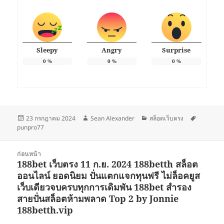
Sleepy
Angry
Surprise
0
%
0
%
0
%
เขียน
ผู้
หมวด
ป้าย
23 กรกฎาคม 2024
Sean Alexander
สล็อตเว็บตรง
เมื่อ
เขียน
หมู่
กำกับ
punpro77
แนะแนว
ก่อนหน้า
เรื่อง
188bet เว็บตรง 11 ก.ย. 2024 188betth สล็อต
เรื่อง
ออนไลน์ ยอดนิยม ปั่นแตกแจกทุนฟรี ไม่ล็อคยูส
ก่อน
เว็บเดียวจบครบทุกการเดิมพัน 188bet สํารอง
หน้า:
สายปั่นสล็อตห้ามพลาด Top 2 by Jonnie
188betth.vip