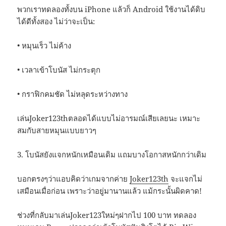
พวกเราทดลองทั้งบน iPhone แล้วก็ Android ใช้งานได้ดิบ
ได้ดีทั้งสอง ไม่ว่าจะเป็น:
• หมุนเร็ว ไม่ค้าง
• เวลาเข้าโบนัส ไม่กระตุก
• กราฟิกคมชัด ไม่หลุดระหว่างทาง
เล่นJoker123thตลอดได้แบบไม่อารมณ์เสียเลยนะ เหมาะ
สมกับสายหมุนแบบยาวๆ
3. โบนัสยังแจกหนักเหมือนเดิม แถมบางโอกาสหนักกว่าเดิม
บอกตรงๆว่าแอบคิดว่าเกมจากค่าย
Joker123th
จะแจกไม่
เสมือนเมื่อก่อน เพราะว่าอยู่มานานแล้ว แม้กระนั้นผิดคาด!
ช่วงที่กลับมาเล่นJoker123ใหม่ๆฝากไป 100 บาท ทดลอง