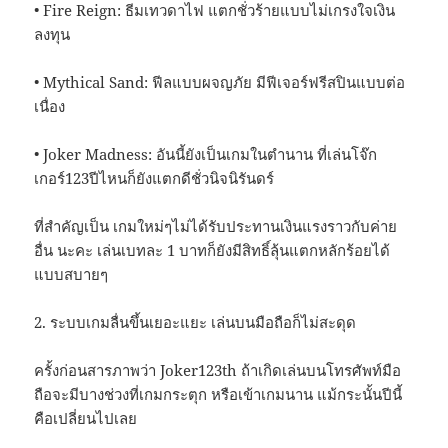
• Fire Reign: ธีมเทวดาไฟ แตกชั่วร้ายแบบไม่เกรงใจเงิน
ลงทุน
• Mythical Sand: ฟีลแบบผจญภัย มีฟีเจอร์ฟรีสปินแบบต่อ
เนื่อง
• Joker Madness: อันนี้ยังเป็นเกมในตำนาน ที่เล่นโจ๊ก
เกอร์123ปีไหนก็ยังแตกดีชั่วนิจนิรันดร์
ที่สำคัญเป็น เกมใหม่ๆไม่ได้รับประทานเงินแรงราวกับค่าย
อื่น นะคะ เล่นเบทละ 1 บาทก็ยังมีสิทธิ์ลุ้นแตกหลักร้อยได้
แบบสบายๆ
2. ระบบเกมลื่นขึ้นเยอะแยะ เล่นบนมือถือก็ไม่สะดุด
ครั้งก่อนสารภาพว่า Joker123th ถ้าเกิดเล่นบนโทรศัพท์มือ
ถือจะมีบางช่วงที่เกมกระตุก หรือเข้าเกมนาน แม้กระนั้นปีนี้
คือเปลี่ยนไปเลย