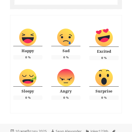
Happy
Sad
Excited
0
%
0
%
0
%
Sleepy
Angry
Surprise
0
%
0
%
0
%
เขียน
ผู้
หมวด
ป้าย
10 พฤศจิกายน 2025
Sean Alexander
Joker123th