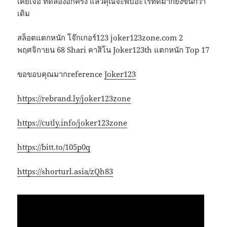
เคยเจอ ทดลองอีกครั้ง แล้วคุณจะพบอะไรที่ดีมากยิ่งขึ้นกว่า
เดิม
สล็อตแตกหนัก โจ๊กเกอร์123 joker123zone.com 2
พฤศจิกายน 68 Shari คาสิโน Joker123th แตกหนัก Top 17
ขอขอบคุณมากreference
Joker123
https://rebrand.ly/joker123zone
https://cutly.info/joker123zone
https://bitt.to/105p0q
https://shorturl.asia/zQh83