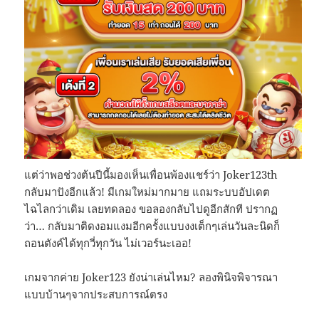
แต่ว่าพอช่วงต้นปีนี้มองเห็นเพื่อนพ้องแชร์ว่า Joker123th
กลับมาปังอีกแล้ว! มีเกมใหม่มากมาย แถมระบบอัปเดต
ไฉไลกว่าเดิม เลยทดลอง ขอลองกลับไปดูอีกสักที ปรากฏ
ว่า… กลับมาติดงอมแงมอีกครั้งแบบงงเต็กๆเล่นวันละนิดก็
ถอนตังค์ได้ทุกวี่ทุกวัน ไม่เวอร์นะเออ!
เกมจากค่าย Joker123 ยังน่าเล่นไหม? ลองพินิจพิจารณา
แบบบ้านๆจากประสบการณ์ตรง