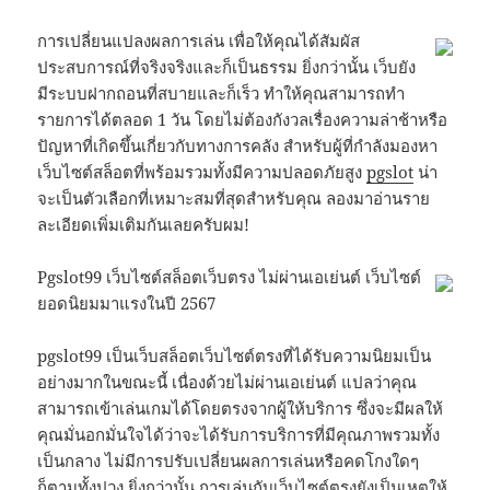
การเปลี่ยนแปลงผลการเล่น เพื่อให้คุณได้สัมผัส
ประสบการณ์ที่จริงจริงและก็เป็นธรรม ยิ่งกว่านั้น เว็บยัง
มีระบบฝากถอนที่สบายและก็เร็ว ทำให้คุณสามารถทำ
รายการได้ตลอด 1 วัน โดยไม่ต้องกังวลเรื่องความล่าช้าหรือ
ปัญหาที่เกิดขึ้นเกี่ยวกับทางการคลัง สำหรับผู้ที่กำลังมองหา
เว็บไซต์สล็อตที่พร้อมรวมทั้งมีความปลอดภัยสูง
pgslot
น่า
จะเป็นตัวเลือกที่เหมาะสมที่สุดสำหรับคุณ ลองมาอ่านราย
ละเอียดเพิ่มเติมกันเลยครับผม!
Pgslot99 เว็บไซต์สล็อตเว็บตรง ไม่ผ่านเอเย่นต์ เว็บไซต์
ยอดนิยมมาแรงในปี 2567
pgslot99 เป็นเว็บสล็อตเว็บไซต์ตรงที่ได้รับความนิยมเป็น
อย่างมากในขณะนี้ เนื่องด้วยไม่ผ่านเอเย่นต์ แปลว่าคุณ
สามารถเข้าเล่นเกมได้โดยตรงจากผู้ให้บริการ ซึ่งจะมีผลให้
คุณมั่นอกมั่นใจได้ว่าจะได้รับการบริการที่มีคุณภาพรวมทั้ง
เป็นกลาง ไม่มีการปรับเปลี่ยนผลการเล่นหรือคดโกงใดๆ
ก็ตามทั้งปวง ยิ่งกว่านั้น การเล่นกับเว็บไซต์ตรงยังเป็นเหตุให้