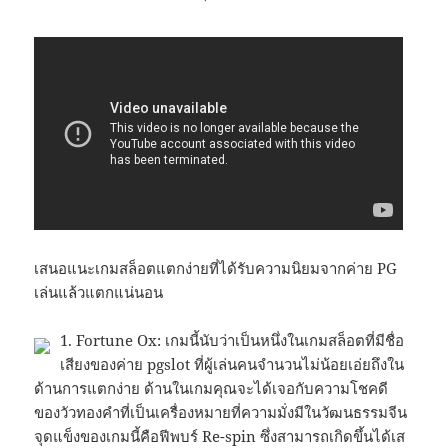
เสนอแนะเกมสล็อตแตกง่ายที่ได้รับความนิยมจากค่าย PG
เล่นแล้วแตกแน่นอน
1. Fortune Ox: เกมนี้นับว่าเป็นหนึ่งในเกมสล็อตที่มีชื่อ
เสียงของค่าย pgslot ที่ผู้เล่นคนจำนวนไม่น้อยเอ่ยถึงใน
ด้านการแตกง่าย ด้านในเกมคุณจะได้เจอกับความโชคดี
ของวัวทองคำที่เป็นเครื่องหมายที่ความมั่งมีในวัฒนธรรมจีน
จุดแข็งของเกมนี้คือฟีพบร์ Re-spin ซึ่งสามารถเกิดขึ้นได้เส