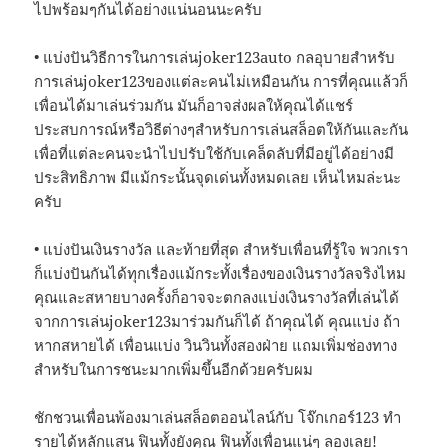
ไปพร้อมๆกันได้อย่างแน่นอนนะครับ
• แบ่งปันวิธีการในการเล่นjoker123auto กลอุบายสำหรับ
การเล่นjoker123ของแต่ละคนไม่เหมือนกัน การที่คุณแล้วก็
เพื่อนได้มาเล่นร่วมกัน มันก็อาจส่งผลให้คุณได้แชร์
ประสบการณ์หรือวิธีต่างๆสำหรับการเล่นสล็อตให้กันและกัน
เพื่อที่แต่ละคนจะนำไปปรับใช้กับเคล็ดลับที่มีอยู่ได้อย่างมี
ประสิทธิภาพ มีแม้กระนั้นจุดเด่นทั้งหมดเลย เห็นไหมล่ะนะ
ครับ
• แบ่งปันเงินรางวัล และท้ายที่สุด สำหรับเพื่อนที่รู้ใจ พวกเรา
ก็แบ่งปันกันได้ทุกเรื่องแม้กระทั้งเรื่องของเงินรางวัลจริงไหม
คุณและสหายบางครั้งก็อาจจะตกลงแบ่งเงินรางวัลที่เล่นได้
จากการเล่นjoker123มาร่วมกันก็ได้ ถ้าคุณได้ คุณแบ่ง ถ้า
หากสหายได้ เพื่อนแบ่ง วินวินทั้งสองฝ่าย แถมเพิ่มช่องทาง
สำหรับในการชนะมากเพิ่มขึ้นอีกด้วยครับผม
ชักชวนเพื่อนพ้องมาเล่นสล็อตออนไลน์กับ โจ๊กเกอร์123 ทำ
รายได้หลักแสน ฟินทั้งยังคุณ ฟินทั้งเพื่อนแน่ๆ ลองเลย!