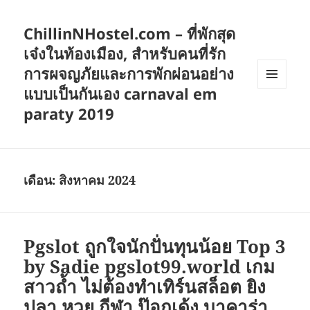
ChillinNHostel.com – ที่พักสุด
เจ๋งในท้องเมือง, สำหรับคนที่รัก
การผจญภัยและการพักผ่อนอย่าง
แบบเป็นกันเอง carnaval em
เมนู
และวิด
paraty 2019
เจ็ต
เดือน:
สิงหาคม 2024
Pgslot ถูกใจนักปั่นทุนน้อย Top 3
by Sadie pgslot99.world เกม
สาวถ้ำ ไม่ต้องทำเทิร์นสล็อต ยิง
ปลา หวย กีฬา ป๊อกเด้ง บาคาร่า