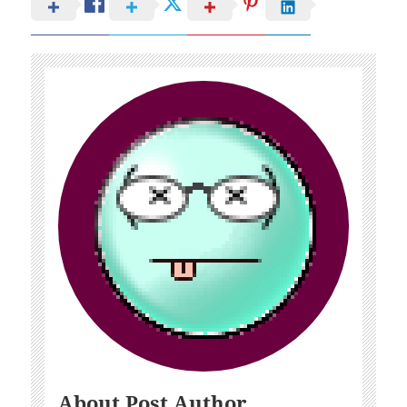
About Post Author