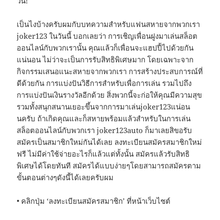
วัน!
เป็นไงบ้างครับผมกับบทความสำหรับแฟนสหายจากพวกเรา
joker123 ในวันนี้ บอกเลยว่า การเชิญเพื่อนฝูงมาเล่นสล็อต
ออนไลน์กับพวกเรานั้น คุณแล้วก็เพื่อนจะแฮปปี้ไปด้วยกัน
แน่นอน ไม่ว่าจะเป็นการรับสิทธิพิเศษมาก โดยเฉพาะจาก
กิจกรรมเสนอแนะสหายจากพวกเรา การสร้างประสบการณ์ที่
ดีด้วยกัน การแบ่งปันวิธีการสำหรับเพื่อการเล่น รวมไปถึง
การแบ่งปันเงินรางวัลอีกด้วย สิ่งพวกนี้จะก่อให้คุณมีความสุข
รวมทั้งสนุกสนานเยอะขึ้นจากการมาเล่นjoker123แน่อน
นครับ ถ้าเกิดคุณและก็สหายพร้อมแล้วสำหรับในการเล่น
สล็อตออนไลน์กับพวกเรา joker123auto ก็มาเลยสิขอรับ
สมัครเป็นสมาชิกใหม่กันได้เลย ลงทะเบียนสมัครสมาชิกใหม่
ฟรี ไม่มีค่าใช้จ่ายอะไรก็แล้วแต่ทั้งนั้น สมัครแล้วรับสิทธิ
พิเศษได้โดยทันที สมัครได้แบบง่ายๆโดยสามารถสมัครตาม
ขั้นตอนต่างๆดังนี้ได้เลยครับผม
• คลิกปุ่ม ‘ลงทะเบียนสมัครสมาชิก’ ที่หน้าเว็บไซต์