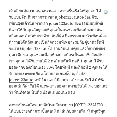
เว้นเสียแต่ความสนุกสนานและความรื่นเริงใจที่คุณจะได้
รับแบบจัดเต็มจากการมาเล่นJoker123autoพร้อมด้วย
เพื่อนฝูงแล้วนั้น พวกเรา joker123auto ยังพร้อมมอบสิทธิ
พิเศษให้กับคุณในฐานะที่คุณเป็นคนชวนเพื่อนพ้องมาเล่น
สล็อตออนไลน์กับเราด้วย มันก็คือ กิจกรรมแนะนำเพื่อนพ้อง
ทำรายได้หลักแสน เป็นกิจกรรมที่เหมาะสมกับคู่ขาตัวจี๊ดที่
จะมาเล่นjoker123autoไปร่วมกันแบบคุณแล้วก็สหายของ
คุณ เพียงแต่คุณชวนเพื่อนพ้องมาสมัครเป็นสมาชิกใหม่กับ
เรา คุณจะได้รับรายได้ 2 ต่อโดยทันที ต่อที่ 1 คุณจะได้รับ
ยอดฝากของเพื่อนพ้อง 30% โดยทันที และก็ต่อที่ 2 คุณจะได้
รับยอดเล่นของเพื่อน โดยยอดเล่นสล็อต, ยิงปลา,
joker123auto
คาสิโน และก็ป๊อกกระเด้ง ยอมรับได้ 0.6%
ยอดเล่นกีฬารับได้ 0.3% และยอดเล่นหวยรับได้ 7% บอกเลย
ว่า ฟินทั้งคุณ ฟินทั้งเพื่อนแน่นอนนะครับ
ลงทะเบียนสมัครสมาชิกใหม่กับพวกเรา JOKER123AUTO
ได้แบบง่ายๆทำตามขั้นตอนได้ เล่นกับสหายฟินๆได้ทุกวี่ทุก