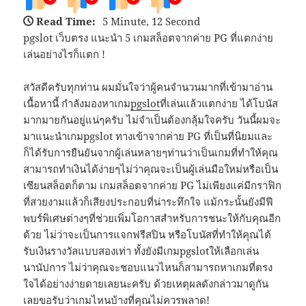
Read Time:
5 Minute, 12 Second
pgslot เว็บตรง แนะนำ 5 เกมสล็อตจากค่าย PG ที่แตกง่าย
เล่นอย่างไรก็แตก !
สวัสดีครับทุกท่าน ผมมั่นใจว่าผู้คนจำนวนมากที่เข้ามาอ่าน
เนื้อหานี้ กำลังมองหาเกม
pgslot
ที่เล่นแล้วแตกง่าย ได้โบนัส
มากมายกันอยู่แน่ๆครับ ไม่จำเป็นต้องกลุ้มใจครับ วันนี้ผมจะ
มาแนะนำเกมpgslot ทางเข้าจากค่าย PG ที่เป็นที่นิยมและ
ก็ได้รับการยืนยันจากผู้เล่นหลายๆท่านว่าเป็นเกมที่ทำให้คุณ
สามารถทำเงินได้ง่ายๆไม่ว่าคุณจะเป็นผู้เล่นมือใหม่หรือเป็น
เซียนสล็อตก็ตาม เกมสล็อตจากค่าย PG ไม่เพียงแค่มีกราฟิก
ที่สวยงามแล้วก็เสียงประกอบที่น่าระทึกใจ แม้กระนั้นยังมีฟี
พบร์พิเศษต่างๆที่ช่วยเพิ่มโอกาสสำหรับการชนะให้กับคุณอีก
ด้วย ไม่ว่าจะเป็นการแจกฟรีสปิน หรือโบนัสที่ทำให้คุณได้
รับเงินรางวัลแบบสองเท่า ทั้งยังมีเกมpgslotให้เลือกเล่น
นานัปการ ไม่ว่าคุณจะชอบแนวไหนก็สามารถหาเกมที่ตรง
ใจได้อย่างง่ายดายเลยนะครับ ด้วยเหตุผลดังกล่าวมาดูกัน
เลยขอรับว่าเกมไหนบ้างที่คุณไม่ควรพลาด!