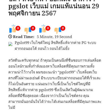
pgslot เว็บแม่ เกมแท้แน่นอน 29
พฤศจิกายน 2567
0
0
0
0
Read Time:
5 Minute, 19 Second
Pgslot99 เว็บไซต์ใหญ่ ลิขสิทธิ์แท้จากค่าย PG ระบบ
ฝากถอนออโต้ ถอนไว ถอนได้ไม่ยั้ง
สวัสดีนะครับทุกคน! ถ้าคุณเป็นคนนึงที่ชื่นชอบการเล่นสล็อต
ออนไลน์รวมทั้งกำลังมองหาเว็บสล็อตที่มีคุณภาพรวมทั้ง
ความน่าไว้วางใจ ผมขอแนะนำ “pgslot99” เว็บสล็อตเว็บ
ตรงที่ไม่ผ่านเอเย่นต์ มีระบบระเบียบฝากถอนออโต้ที่เร็วและ
ก็ไม่เป็นอันตราย แน่นอนว่าเว็บนี้เป็นเว็บไซต์ใหญ่ที่มี
ลิขสิทธิ์แท้จากค่าย pgslot99 ซึ่งเป็นเลิศในผู้พัฒนาเกม
สล็อตที่มีชื่อสุดยอด เนื่องจากว่าเป็นเว็บไซต์ตรง คุณ
สามารถมั่นอกมั่นใจได้ว่าจะได้เล่นเกมสล็อตที่มีคุณภาพและ
ไม่มี