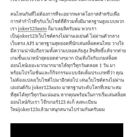
คนไหนกันที่ไม่ต้องการที่จะอยากพลาดโอกาสสำหรับเพื่อ
การทำกำไรดีๆกับเว็บไซต์ที่ดีรวมทั้งมีมาตรฐานสูงแบบพวก
เรา
joker123auto
ก็มาเลยสิครับผม พวกเรา
เป็นjoker123เว็บไซต์ตรงไม่ผ่านเอเย่นต์ ไม่ผ่านตัวกลาง
เว็บตรง API มาตรฐานสุดยอดที่นักเล่นสล็อตคนไทย วางใจ
มีความน่านับถือรวมทั้งความปลอดภัยสูง ลิขสิทธิ์แท้จากค่าย
เกมชั้นแนวหน้าสุดยอดต่างๆมาก บันเทิงใจกับเกมสล็อต
ออนไลน์เยอะมากมากมายได้ทุกวี่ทุกวันตลอด 1 วัน มา
พร้อมโปรโมชั่นและก็กิจกรรมแบบจัดเต็มประเภทที่ว่า คุณ
ไม่ต้องแปลงเว็บไซต์ไปมาอีกต่อไป เล่นเว็บไซต์ตรงไม่ผ่าน
เอเย่นต์กับ joker123auto มาตรฐานระดับโลกที่เหมาะสม
ที่สุดได้ทุกวี่ทุกวันแน่นอน หากคุณพร้อมในการเริ่มเล่นสล็อต
ออนไลน์กับเรา โจ๊กเกอร์123 ล่ะก็ ลงทะเบียน
ใหม่joker123แล้วมาสนุกสนานไปร่วมกันครับผม