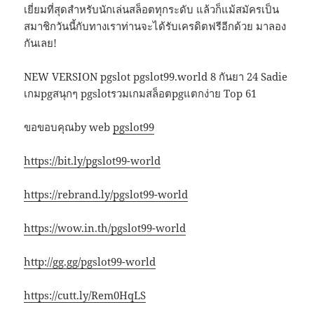
เยี่ยมที่สุดสำหรับนักเล่นสล็อตทุกระดับ แล้วก็แม้สมัครเป็น
สมาชิกวันนี้กับทางเราท่านจะได้รับเครดิตฟรีอีกด้วย มาลอง
กันเลย!
NEW VERSION pgslot pgslot99.world 8 กันยา 24 Sadie
เกมpgสนุกๆ pgslotรวมเกมสล็อตpgแตกง่าย Top 61
ขอขอบคุณby web
pgslot99
https://bit.ly/pgslot99-world
https://rebrand.ly/pgslot99-world
https://wow.in.th/pgslot99-world
http://gg.gg/pgslot99-world
https://cutt.ly/Rem0HqLS