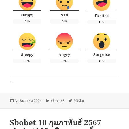
Happy
Sad
Excited
0
%
0
%
0
%
Sleepy
Angry
Surprise
0
%
0
%
0
%
…
เขียน
หมวด
ป้าย
31 ธันวาคม 2024
สล็อต168
PGSlot
เมื่อ
หมู่
กำกับ
Sbobet 10 กุมภาพันธ์ 2567