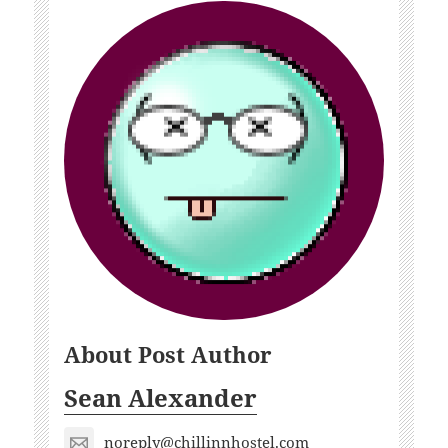
About Post Author
Sean Alexander
noreply@chillinnhostel.com