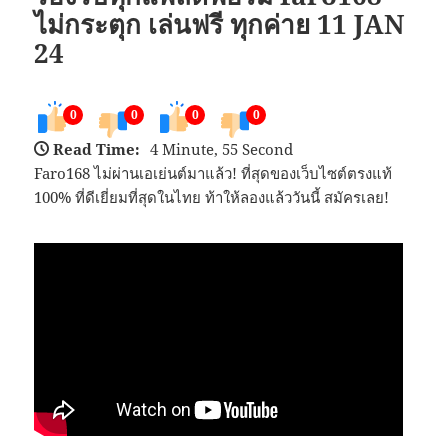
ไม่กระตุก เล่นฟรี ทุกค่าย 11 JAN
24
0
0
0
0
Read Time:
4 Minute, 55 Second
Faro168 ไม่ผ่านเอเย่นต์มาแล้ว! ที่สุดของเว็บไซต์ตรงแท้
100% ที่ดีเยี่ยมที่สุดในไทย ท้าให้ลองแล้ววันนี้ สมัครเลย!