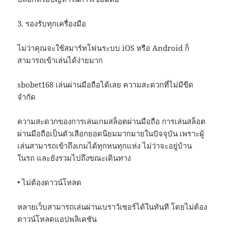
3. รองรับทุกเครื่องมือ
ไม่ว่าคุณจะใช้สมาร์ทโฟนระบบ iOS หรือ Android ก็
สามารถเข้าเล่นได้ง่ายมาก
sbobet168 เล่นผ่านมือถือได้เลย ความสะดวกที่ไม่มีขีด
จำกัด
ความสะดวกของการเล่นเกมสล็อตผ่านมือถือ การเล่นสล็อต
ผ่านมือถือเป็นตัวเลือกยอดนิยมมากมายในปัจจุบัน เพราะผู้
เล่นสามารถเข้าถึงเกมได้ทุกหนทุกแห่ง ไม่ว่าจะอยู่บ้าน
ในรถ และยังรวมไปถึงขณะเดินทาง
• ไม่ต้องดาวน์โหลด
หลายเว็บสามารถเล่นผ่านเบราว์เซอร์ได้ในทันที โดยไม่ต้อง
ดาวน์โหลดแอปพลิเคชัน