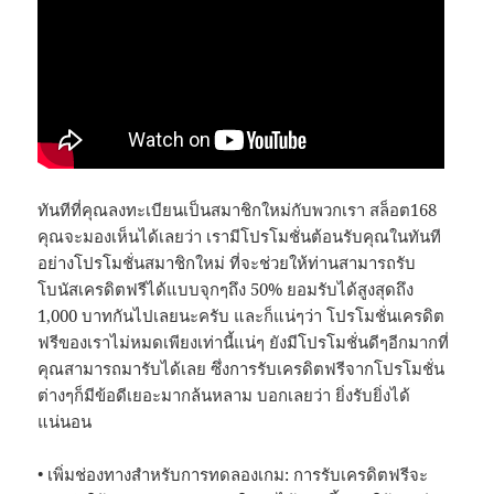
ทันทีที่คุณลงทะเบียนเป็นสมาชิกใหม่กับพวกเรา สล็อต168
คุณจะมองเห็นได้เลยว่า เรามีโปรโมชั่นต้อนรับคุณในทันที
อย่างโปรโมชั่นสมาชิกใหม่ ที่จะช่วยให้ท่านสามารถรับ
โบนัสเครดิตฟรีได้แบบจุกๆถึง 50% ยอมรับได้สูงสุดถึง
1,000 บาทกันไปเลยนะครับ และก็แน่ๆว่า โปรโมชั่นเครดิต
ฟรีของเราไม่หมดเพียงเท่านี้แน่ๆ ยังมีโปรโมชั่นดีๆอีกมากที่
คุณสามารถมารับได้เลย ซึ่งการรับเครดิตฟรีจากโปรโมชั่น
ต่างๆก็มีข้อดีเยอะมากล้นหลาม บอกเลยว่า ยิ่งรับยิ่งได้
แน่นอน
• เพิ่มช่องทางสำหรับการทดลองเกม: การรับเครดิตฟรีจะ