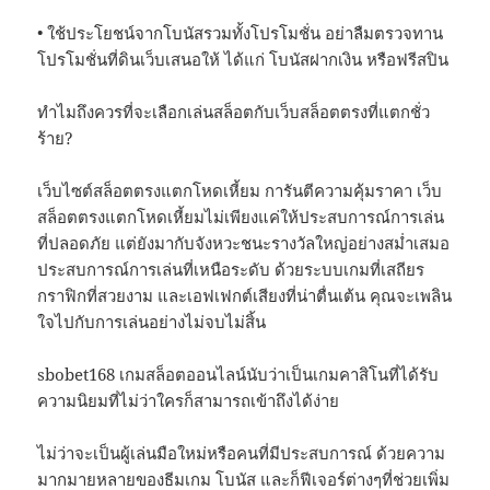
• ใช้ประโยชน์จากโบนัสรวมทั้งโปรโมชั่น อย่าลืมตรวจทาน
โปรโมชั่นที่ดินเว็บเสนอให้ ได้แก่ โบนัสฝากเงิน หรือฟรีสปิน
ทำไมถึงควรที่จะเลือกเล่นสล็อตกับเว็บสล็อตตรงที่แตกชั่ว
ร้าย?
เว็บไซต์สล็อตตรงแตกโหดเหี้ยม การันตีความคุ้มราคา เว็บ
สล็อตตรงแตกโหดเหี้ยมไม่เพียงแค่ให้ประสบการณ์การเล่น
ที่ปลอดภัย แต่ยังมากับจังหวะชนะรางวัลใหญ่อย่างสม่ำเสมอ
ประสบการณ์การเล่นที่เหนือระดับ ด้วยระบบเกมที่เสถียร
กราฟิกที่สวยงาม และเอฟเฟกต์เสียงที่น่าตื่นเต้น คุณจะเพลิน
ใจไปกับการเล่นอย่างไม่จบไม่สิ้น
sbobet168 เกมสล็อตออนไลน์นับว่าเป็นเกมคาสิโนที่ได้รับ
ความนิยมที่ไม่ว่าใครก็สามารถเข้าถึงได้ง่าย
ไม่ว่าจะเป็นผู้เล่นมือใหม่หรือคนที่มีประสบการณ์ ด้วยความ
มากมายหลายของธีมเกม โบนัส และก็ฟีเจอร์ต่างๆที่ช่วยเพิ่ม