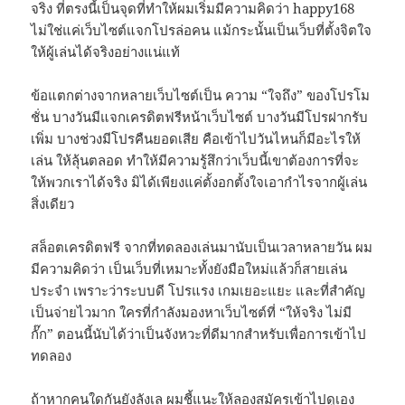
จริง ที่ตรงนี้เป็นจุดที่ทำให้ผมเริ่มมีความคิดว่า happy168
ไม่ใช่แค่เว็บไซต์แจกโปรล่อคน แม้กระนั้นเป็นเว็บที่ตั้งจิตใจ
ให้ผู้เล่นได้จริงอย่างแน่แท้
ข้อแตกต่างจากหลายเว็บไซต์เป็น ความ “ใจถึง” ของโปรโม
ชั่น บางวันมีแจกเครดิตฟรีหน้าเว็บไซต์ บางวันมีโปรฝากรับ
เพิ่ม บางช่วงมีโปรคืนยอดเสีย คือเข้าไปวันไหนก็มีอะไรให้
เล่น ให้ลุ้นตลอด ทำให้มีความรู้สึกว่าเว็บนี้เขาต้องการที่จะ
ให้พวกเราได้จริง มิได้เพียงแค่ตั้งอกตั้งใจเอากำไรจากผู้เล่น
สิ่งเดียว
สล็อตเครดิตฟรี จากที่ทดลองเล่นมานับเป็นเวลาหลายวัน ผม
มีความคิดว่า เป็นเว็บที่เหมาะทั้งยังมือใหม่แล้วก็สายเล่น
ประจำ เพราะว่าระบบดี โปรแรง เกมเยอะแยะ และที่สำคัญ
เป็นจ่ายไวมาก ใครที่กำลังมองหาเว็บไซต์ที่ “ให้จริง ไม่มี
กั๊ก” ตอนนี้นับได้ว่าเป็นจังหวะที่ดีมากสำหรับเพื่อการเข้าไป
ทดลอง
ถ้าหากคนใดกันยังลังเล ผมชี้แนะให้ลองสมัครเข้าไปดูเอง