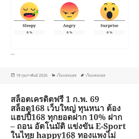
Sleepy
Angry
Surprise
0
%
0
%
0
%
…
เขียน
หมวด
ป้าย
18 กุมภาพันธ์ 2026
เว็บแทงบอล
เว็บแทงบอล
เมื่อ
หมู่
กำกับ
สล็อตเครดิตฟรี 1 ก.พ. 69
สล็อต168 เว็บใหญ่ ทุนหนา ต้อง
แฮปปี้168 ทุกยอดฝาก 10% ฝาก
– ถอน อัตโนมัติ แข่งขัน E-Sport
ในไทย happy168 ทองแพงไม่