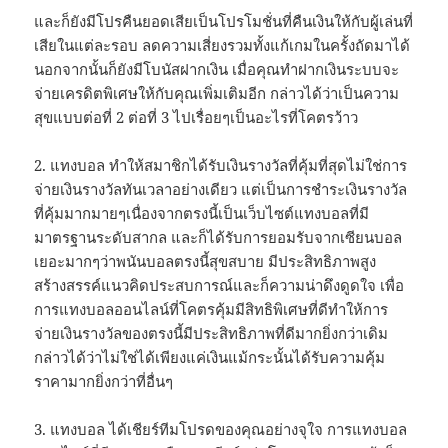
และก็ยังมีโปรคืนยอดเสียเป็นโปรโมชั่นที่คืนเงินให้กับผู้เล่นที่
เสียในแต่ละรอบ ลดความเสี่ยงรวมทั้งแก้เกมในครั้งถัดมาได้
นอกจากนั้นก็ยังมีโบนัสฝากเงิน เมื่อคุณทำฝากเงินระบบจะ
จ่ายเครดิตพิเศษให้กับคุณเพิ่มเติมอีก กล่าวได้ว่าเป็นความ
สุขแบบต่อที่ 2 ต่อที่ 3 ไปเรื่อยๆเป็นอะไรที่โคตรว้าว
2. แทงบอล ทำให้สมาชิกได้รับเงินรางวัลที่คุ้มที่สุดไม่ใช่การ
จ่ายเงินรางวัลทันเวลาอย่างเดียว แต่เป็นการชำระเงินรางวัล
ที่คุ้มมากมายๆเนื่องจากตรงนี้เป็นเว็บไซต์แทงบอลที่มี
มาตรฐานระดับสากล และก็ได้รับการยอมรับจากเซียนบอล
เยอะมากๆว่าพนันบอลตรงนี้สุขสบาย มีประสิทธิภาพสูง
สร้างสรรค์แนวคิดประสบการณ์และก็ความน่าดึงดูดใจ เพื่อ
การแทงบอลออนไลน์ที่โคตรคุ้มมีสิทธิพิเศษที่ดีทำให้การ
จ่ายเงินรางวัลของตรงนี้มีประสิทธิภาพที่ดีมากยิ่งกว่าเดิม
กล่าวได้ว่าไม่ใช่ได้เพียงแค่เงินแม้กระนั้นได้รับความคุ้ม
ราคามากยิ่งกว่าที่อื่นๆ
3. แทงบอล ได้เชียร์ทีมโปรดของคุณอย่างจุใจ การแทงบอล