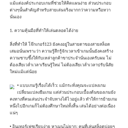
แม้แต่องค์ประกอบเกมที่ช่วยให้คิดแผนง่าย ส่วนประกอบ
ต่างๆนั้นสำคัญสำหรับสายเล่นจริงมากกว่าความหวือหวา
นั่นเอง
1. ความคุ้นมือที่ทำให้เล่นตลอดได้ง่าย
สิ่งที่ทำให้ โจ๊กเกอร์123 ยังคงอยู่ในสายตาของสายสล็อต
เสมอนั่นเพราะว่า ความรู้สึกรู้จักเวลาเข้าเกมนั้นยังคงสร้าง
ความซาบซึ้งให้กับเหล่าลูกค้าขาประจำนั่นเองครับผม ไม่
ต้องเสียเวล่ำเวลาเรียนรู้ใหม่ ไม่ต้องเสียเวล่ำเวลาปรับนิสัย
ใหม่แม้แต่น้อย
• แบบเกมรู้เรื่องได้เร็ว: แม้กระทั่งคุณจะแปลงเกม
เปลี่ยนแปลงธีมเกม แต่ส่วนประกอบเบื้องต้นของเกมยัง
คงทางที่คนเล่นประจำจับทางได้ไวอยู่แล้ว ทำให้การย้ายเกม
หนึ่งไปอีกเกมก็ไม่ต้องศึกษาใหม่ทั้งสิ้น เล่นได้อย่างต่อเนื่อง
แน่ๆ
• อินเทอร์เฟซเรียบง่าย หาเมนูไม่ยาก: คนที่เล่นสล็อตบ่อยๆ