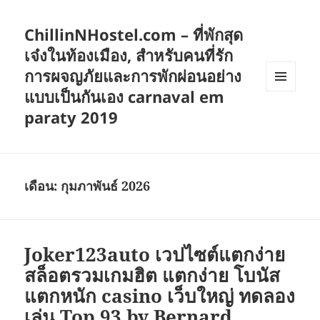
ChillinNHostel.com – ที่พักสุด
เจ๋งในท้องเมือง, สำหรับคนที่รัก
การผจญภัยและการพักผ่อนอย่าง
แบบเป็นกันเอง carnaval em
เมนู
และวิด
paraty 2019
เจ็ต
เดือน:
กุมภาพันธ์ 2026
Joker123auto เวปไซต์แตกง่าย
สล็อตรวมเกมฮิต แตกง่าย โบนัส
แตกหนัก casino เว็บใหญ่ ทดลอง
เล่น Top 93 by Bernard