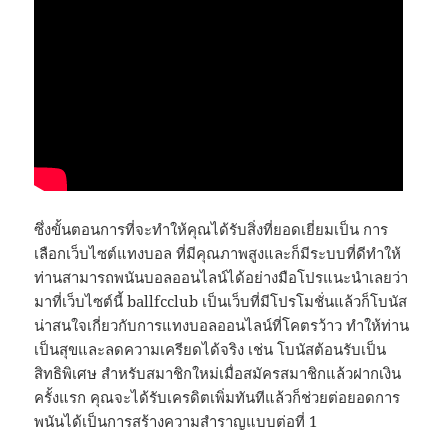
ซึ่งขั้นตอนการที่จะทำให้คุณได้รับสิ่งที่ยอดเยี่ยมเป็น การ
เลือกเว็บไซต์แทงบอล ที่มีคุณภาพสูงและก็มีระบบที่ดีทำให้
ท่านสามารถพนันบอลออนไลน์ได้อย่างมือโปรแนะนำเลยว่า
มาที่เว็บไซต์นี้ ballfcclub เป็นเว็บที่มีโปรโมชั่นแล้วก็โบนัส
น่าสนใจเกี่ยวกับการแทงบอลออนไลน์ที่โคตรว้าว ทำให้ท่าน
เป็นสุขและลดความเครียดได้จริง เช่น โบนัสต้อนรับเป็น
สิทธิพิเศษ สำหรับสมาชิกใหม่เมื่อสมัครสมาชิกแล้วฝากเงิน
ครั้งแรก คุณจะได้รับเครดิตเพิ่มทันทีแล้วก็ช่วยต่อยอดการ
พนันได้เป็นการสร้างความสำราญแบบต่อที่ 1