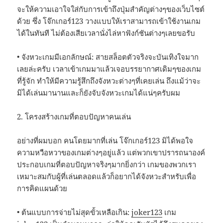
จะให้ความเอาใจใส่กับการเข้าถึงปุ่มสำคัญต่างๆของเว็บไซต์
ด้วย ซึ่ง โจ๊กเกอร์123 วางแบบให้เราสามารถเข้าใช้งานเกม
ได้ในทันที ไม่ต้องเสียเวลานั่งไล่หาฟังก์ชันต่างๆเลยขอรับ
• จังหวะเกมมีเอกลักษณ์: สายสล็อตตัวจริงจะบันเทิงใจมาก
เลยล่ะครับ เวลาเข้าเกมมาแล้วเจอบรรยากาศเดิมๆของเกม
ที่รู้จัก ทำให้มีความรู้สึกถึงจังหวะต่างๆที่เคยเล่น ถึงแม้ว่าจะ
มิได้เล่นมานานและก็ยังจับจังหวะเกมได้แน่ๆครับผม
2. โครงสร้างเกมที่ตอบปัญหาคนเล่น
อย่างที่ผมบอก คนโดยมากที่เล่น โจ๊กเกอร์123 มิได้พอใจ
ความหวือหวาของเกมต่างๆอยู่แล้ว แต่พวกเขาปรารถนาองค์
ประกอบเกมที่ตอบปัญหาจริงๆมากยิ่งกว่า เกมของพวกเรา
เหมาะสมกับผู้ที่เล่นตลอดแล้วก็อยากได้จังหวะสำหรับเพื่อ
การคิดแผนด้วย
• ต้นแบบการจ่ายไม่สุดขั้วเหลือเกิน:
joker123
เกม