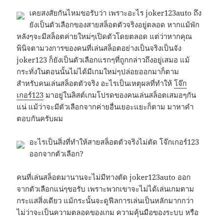
เคยสงสัยกันไหมขอรับว่า เพราะอะไร joker123auto ถึง
ยังเป็นตัวเลือกของสายสล็อตตัวจริงอยู่ตลอด หากแม้พัก
หลังๆจะมีสล็อตค่ายใหม่ๆเปิดตัวโดยตลอด แต่ว่าหากคุณ
พินิจตามวงการของคนที่เล่นสล็อตอย่างเป็นจริงเป็นจัง
joker123 ก็ยังเป็นตัวเลือกแรกๆที่ถูกกล่าวถึงอยู่เสมอ แม้
กระทั่งในตอนนั้นไม่ได้มีเกมใหม่ๆปล่อยออกมาก็ตาม
สำหรับคนเล่นสล็อตตัวจริง อะไรเป็นเหตุผลที่ทำให้
โจ๊ก
เกอร์123
มาอยู่ในลิสต์เกมโปรดของคนเล่นสล็อตเสมอๆกัน
แน่ แม้ว่าจะมีตัวเลือกจากค่ายอื่นเยอะแยะก็ตาม มาหาคำ
ตอบกันครับผม
อะไรเป็นสิ่งที่ทำให้สายสล็อตตัวจริงไม่ตัด โจ๊กเกอร์123
ออกจากตัวเลือก?
คนที่เล่นสล็อตมานานจะไม่มีทางตัด joker123auto ออก
จากตัวเลือกแน่ๆขอรับ เพราะพวกเขาจะไม่ได้เล่นเกมตาม
กระแสสิ่งเดียว แม้กระนั้นจะดูฟีลการเล่นเป็นหลักมากกว่า
ไม่ว่าจะเป็นความตลอดของเกม ความคุ้นมือของระบบ หรือ