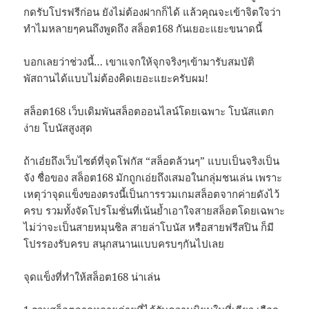
กดรับโปรฟรีก่อน ยังไม่ต้องฝากก็ได้ แล้วคุณจะเข้าจิตใจว่า
ทำไมหลายๆคนถึงพูดถึง สล็อต168 กันเยอะแยะขนาดนี้
บอกเลยว่าช่วงนี้… เขาแจกให้จุกจริงๆเข้ามารับสมบัติ
พัสถานได้แบบไม่ต้องคิดเยอะแยะครับผม!
สล็อต168 เว็บเดิมพันสล็อตออนไลน์โดยเฉพาะ โบนัสแตก
ง่าย โบนัสสูงสุด
ถ้าเอ๋ยถึงเว็บไซต์ที่จุดโฟกัส “สล็อตล้วนๆ” แบบเป็นจริงเป็น
จัง ชื่อของ สล็อต168 มักถูกเอ่ยถึงเสมอในกลุ่มชนเล่น เพราะ
เหตุว่าจุดแข็งของตรงนี้เป็นการรวมเกมสล็อตจากค่ายดังไว้
ครบ รวมทั้งจัดโปรโมชั่นที่เน้นย้ำเอาใจสายสล็อตโดยเฉพาะ
ไม่ว่าจะเป็นสายหมุนชิล สายล่าโบนัส หรือสายฟรีสปิน ก็มี
โปรรองรับครบ สนุกสนานแบบครบๆกันไปเลย
จุดแข็งที่ทำให้สล็อต168 น่าเล่น