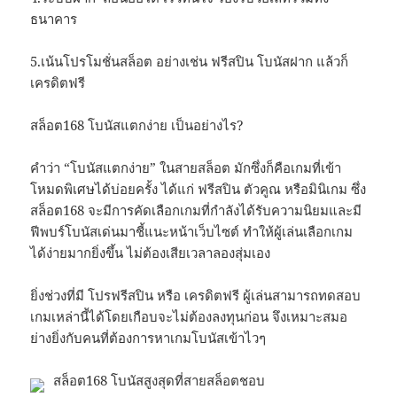
ธนาคาร
5.เน้นโปรโมชั่นสล็อต อย่างเช่น ฟรีสปิน โบนัสฝาก แล้วก็
เครดิตฟรี
สล็อต168 โบนัสแตกง่าย เป็นอย่างไร?
คำว่า “โบนัสแตกง่าย” ในสายสล็อต มักซึ่งก็คือเกมที่เข้า
โหมดพิเศษได้บ่อยครั้ง ได้แก่ ฟรีสปิน ตัวคูณ หรือมินิเกม ซึ่ง
สล็อต168 จะมีการคัดเลือกเกมที่กำลังได้รับความนิยมและมี
ฟีพบร์โบนัสเด่นมาชี้แนะหน้าเว็บไซต์ ทำให้ผู้เล่นเลือกเกม
ได้ง่ายมากยิ่งขึ้น ไม่ต้องเสียเวลาลองสุ่มเอง
ยิ่งช่วงที่มี โปรฟรีสปิน หรือ เครดิตฟรี ผู้เล่นสามารถทดสอบ
เกมเหล่านี้ได้โดยเกือบจะไม่ต้องลงทุนก่อน จึงเหมาะสมอ
ย่างยิ่งกับคนที่ต้องการหาเกมโบนัสเข้าไวๆ
สล็อต168 โบนัสสูงสุดที่สายสล็อตชอบ