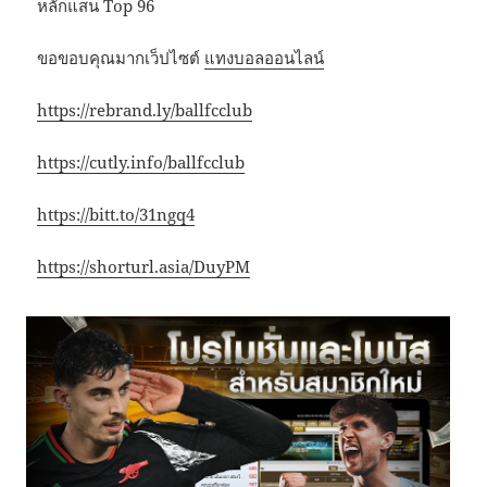
หลักแสน Top 96
ขอขอบคุณมากเว็ปไซต์
แทงบอลออนไลน์
https://rebrand.ly/ballfcclub
https://cutly.info/ballfcclub
https://bitt.to/31ngq4
https://shorturl.asia/DuyPM