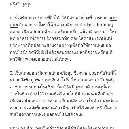
ตรึงใจสูงสุด
การได้รับการบริการที่ดี ก็ทำให้มีสากลอย่างที่จะเข้ามา
แทง
บอล
กับพวกเราจึงทำให้พวกเรามีการปรับปรุง admin อยู่
ตลอด เพื่อ admin มีความพร้อมเพรียงแล้วก็มี service ใหม่
ที่ดี สำหรับเพื่อการบริการสมาชิก คอยให้คำแนะนำเป็นที่
ปรึกษารอติดต่อประสานงานต่างๆเพื่อทำให้การแทงบอล
ออนไลน์ของที่นี่เต็มไปด้วยสมรรถนะแล้วก็ความพร้อม ที่
ทำให้การแทงบอลออนไลน์เป็นสุข
5. เว็บแทงบอล มีความปลอดภัยสูง ซึ่งความปลอดภัยในที่นี้
หมายถึงข้อมูลของสมาชิกจำไม่รั่วไหล นอกจากว่าในยุคนี้
อาชญากรรมทางโซเชียลเน็ตเวิร์คมีสูงมากด้วยเหตุนี้คุณ
จำเป็นที่จะต้องไว้ใจรวมทั้งเลือกเว็บที่มีความน่าเชื่อถือสูง
เพียงแค่นั้น เพราะการลงทะเบียนสมัครสมาชิกจำเป็นจะต้อง
ลงนาม รวมทั้งข้อมูลส่วนตัว เพื่อการันตีตัวตนสำหรับในการ
รับเงินจากการแทงบอลออนไลน์แล้วชนะ
แทงบอล ด้วยเหตุดังกล่าวข้อมูลนี้จำเป็นจะต้องถูกเก็บเป็น