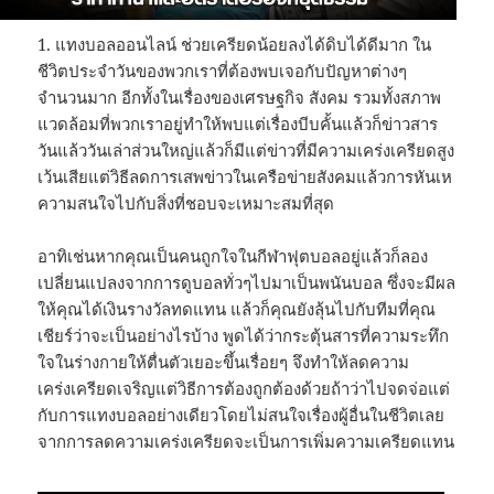
1. แทงบอลออนไลน์ ช่วยเครียดน้อยลงได้ดิบได้ดีมาก ใน
ชีวิตประจำวันของพวกเราที่ต้องพบเจอกับปัญหาต่างๆ
จำนวนมาก อีกทั้งในเรื่องของเศรษฐกิจ สังคม รวมทั้งสภาพ
แวดล้อมที่พวกเราอยู่ทำให้พบแต่เรื่องบีบคั้นแล้วก็ข่าวสาร
วันแล้ววันเล่าส่วนใหญ่แล้วก็มีแต่ข่าวที่มีความเคร่งเครียดสูง
เว้นเสียแต่วิธีลดการเสพข่าวในเครือข่ายสังคมแล้วการหันเห
ความสนใจไปกับสิ่งที่ชอบจะเหมาะสมที่สุด
อาทิเช่นหากคุณเป็นคนถูกใจในกีฬาฟุตบอลอยู่แล้วก็ลอง
เปลี่ยนแปลงจากการดูบอลทั่วๆไปมาเป็นพนันบอล ซึ่งจะมีผล
ให้คุณได้เงินรางวัลทดแทน แล้วก็คุณยังลุ้นไปกับทีมที่คุณ
เชียร์ว่าจะเป็นอย่างไรบ้าง พูดได้ว่ากระตุ้นสารที่ความระทึก
ใจในร่างกายให้ตื่นตัวเยอะขึ้นเรื่อยๆ จึงทำให้ลดความ
เคร่งเครียดเจริญแต่วิธีการต้องถูกต้องด้วยถ้าว่าไปจดจ่อแต่
กับการแทงบอลอย่างเดียวโดยไม่สนใจเรื่องผู้อื่นในชีวิตเลย
จากการลดความเคร่งเครียดจะเป็นการเพิ่มความเครียดแทน