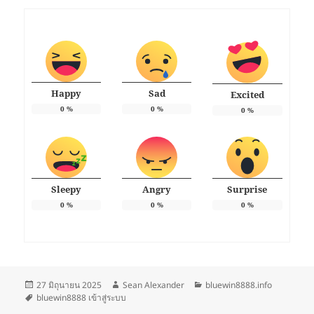
Happy
Sad
Excited
0
%
0
%
0
%
Sleepy
Angry
Surprise
0
%
0
%
0
%
เขียน
ผู้
หมวด
27 มิถุนายน 2025
Sean Alexander
bluewin8888.info
เมื่อ
ป้าย
เขียน
หมู่
bluewin8888 เข้าสู่ระบบ
กำกับ