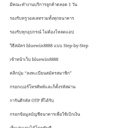
มีคณะทำงานบริการลูกค้าตลอด 1 วัน
รองรับทรูวอลเลทรวมทั้งทุกธนาคาร
รองรับทุกอุปกรณ์ ไม่ต้องโหลดแอป
วิธีสมัคร bluewin8888 แบบ Step-by-Step
เข้าหน้าเว็บ bluewin8888
คลิกปุ่ม “ลงทะเบียนสมัครสมาชิก”
กรอกเบอร์โทรศัพท์และก็ตั้งรหัสผ่าน
การันตีรหัส OTP ที่ได้รับ
กรอกข้อมูลบัญชีธนาคารเพื่อใช้เบิกเงิน
เริ่มเล่นเกมได้โดยทันที