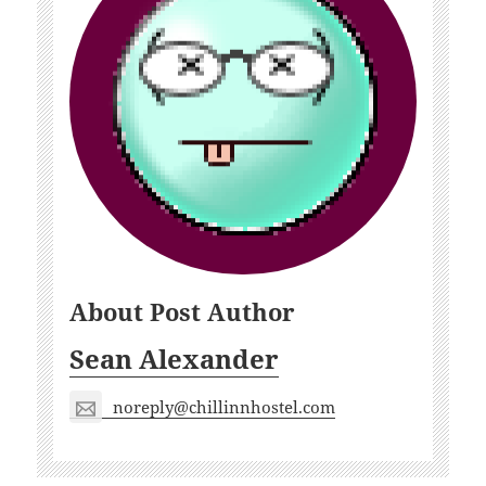
About Post Author
Sean Alexander
noreply@chillinnhostel.com