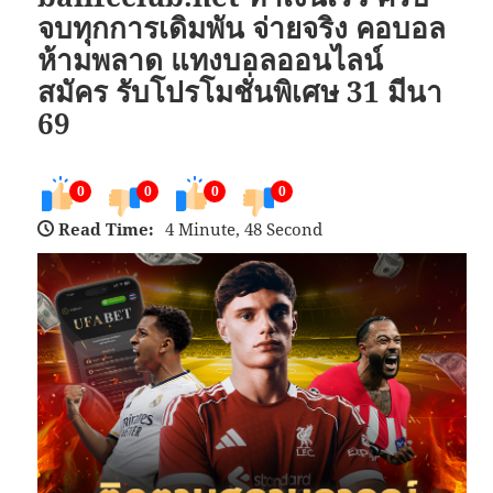
จบทุกการเดิมพัน จ่ายจริง คอบอล
ห้ามพลาด แทงบอลออนไลน์
สมัคร รับโปรโมชั่นพิเศษ 31 มีนา
69
0
0
0
0
Read Time:
4 Minute, 48 Second