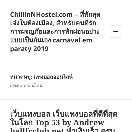
ChillinNHostel.com – ที่พักสุด
เจ๋งในท้องเมือง, สำหรับคนที่รัก
การผจญภัยและการพักผ่อนอย่าง
แบบเป็นกันเอง carnaval em
เมนู
และวิด
paraty 2019
เจ็ต
หมวดหมู่:
แทงบอลออนไลน์
แทงบอลออนไลน์
เว็บแทงบอล เว็บแทงบอลที่ดีที่สุด
ในโลก Top 53 by Andrew
ballfcclub.net ทำเงินเร็ว ครบ