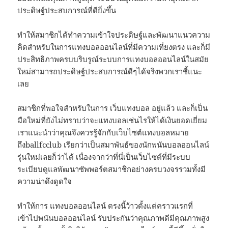
ประดิษฐ์ประสบการณ์ที่ดียิ่งขึ้น
ทำให้สมาชิกได้ทำความเข้าใจประดิษฐ์และพัฒนาแนวความ
คิดสำหรับในการแทงบอลออนไลน์ที่มีความเที่ยงตรง และก็มี
ประสิทธิภาพครบบริบรูณ์ระบบการแทงบอลออนไลน์ในสมัย
ใหม่สามารถประดิษฐ์ประสบการณ์ดีๆได้จริงพวกเราชี้แนะ
เลย
สมาชิกที่พอใจสำหรับในการ เว็บแทงบอล อยู่แล้ว และก็เป็น
มือใหม่ที่ยังไม่ทราบว่าจะแทงบอลเช่นไรให้ได้เงินยอดเยี่ยม
เราแนะนำว่าคุณจึงควรรู้จักกับเว็บไซต์แทงบอลหมาย
ถึงballfcclub เรียกว่าเป็นสมาพันธ์ของนักพนันบอลออนไลน์
รุ่นใหม่เลยก็ว่าได้ เนื่องจากว่าที่นี่เป็นเว็บไซต์ที่มีระบบ
ระเบียบดูแลพัฒนาซัพพอร์ตสมาชิกอย่างครบวงจรรวมทั้งมี
ความน่าดึงดูดใจ
ทำให้การ แทงบอลออนไลน์ ตรงนี้ว้าวตั้งแต่คราวแรกที่
เข้าไปพนันบอลออนไลน์ รับประกันว่าคุณภาพดีมีคุณภาพสูง