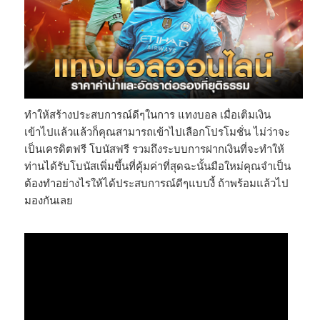
ทำให้สร้างประสบการณ์ดีๆในการ แทงบอล เมื่อเติมเงิน
เข้าไปแล้วแล้วก็คุณสามารถเข้าไปเลือกโปรโมชั่น ไม่ว่าจะ
เป็นเครดิตฟรี โบนัสฟรี รวมถึงระบบการฝากเงินที่จะทำให้
ท่านได้รับโบนัสเพิ่มขึ้นที่คุ้มค่าที่สุดฉะนั้นมือใหม่คุณจำเป็น
ต้องทำอย่างไรให้ได้ประสบการณ์ดีๆแบบงี้ ถ้าพร้อมแล้วไป
มองกันเลย