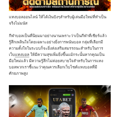
แทงบอลออนไลน์ ให้ได้เงินปังๆสำหรับผู้เล่นมือใหม่ที่ทำเป็น
จริงไม่มนัส
กีฬาบอลเป็นที่นิยมมาอย่างนานเพราะว่าเป็นกีฬาที่เชียร์แล้ว
รู้สึกเพลินใจโดยเฉพาะอย่างยิ่งการพนันบอล กลุ่มที่เลือกมี
ความตั้งใจในระบบก็จะยิ่งส่งเสริมสมรรถนะสำหรับในการ
เว็บ
แทงบอล
ให้มีความสุขเพิ่มยิ่งขึ้นแม้กระนั้นหากคุณเป็น
มือใหม่แล้ว มีความรู้สึกไม่ค่อยสบายใจสำหรับในการแทง
บอลพวกเราชี้แนะว่าคุณควรเลือกเว็บไซต์แทงบอลที่มี
ศักยภาพสูง