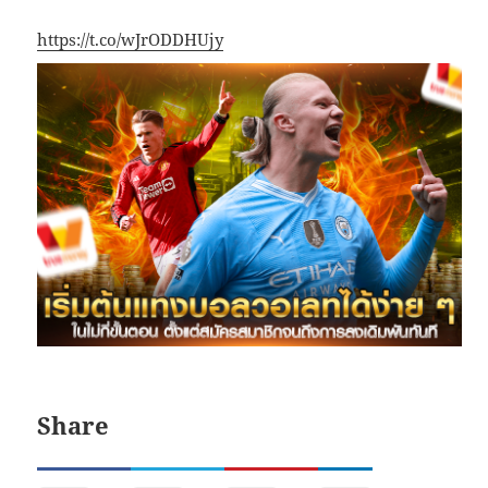
https://t.co/wJrODDHUjy
Share