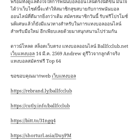
พร้อมทั้งดูแลตั้งใจให้การพนันบอลออนไลน์ตรงนี้ดีขึ้น มั่นใจ
ได้ว่าเว็บไซต์นี้จะทำให้สมาชิกสุขสบายกับการพนันบอล
ออนไลน์ที่ดีมากยิ่งกว่าเดิม สมัครสมาชิกวันนี้ รับฟรีโปรโมชั่
นพิเศษแล้วก็ยังมีแนวทางสำหรับในการแทงบอลออนไลน์
สำหรับมือใหม่ อีกเพียบเลยด้วยมาสนุกสนานไปร่วมกัน
ดาวน์โหลด สล็อตเว็บตรง แทงบอลออนไลน์ Ballfcclub.net
เว็บแทงบอล
14 มี.ค. 2569 Andrew ดูรีวิวจากลูกค้าจริง
แทงบอลสมัครฟรี Top 64
ขอขอบคุณมากweb
เว็บแทงบอล
https://rebrand.ly/ballfcclub
https://cutly.info/ballfcclub
https://bitt.to/31ngq4
https://shorturl.asia/DuyPM