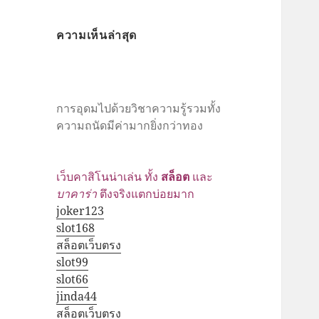
ความเห็นล่าสุด
การอุดมไปด้วยวิชาความรู้รวมทั้ง
ความถนัดมีค่ามากยิ่งกว่าทอง
เว็บคาสิโนน่าเล่น ทั้ง
สล็อต
และ
บาคาร่า
ตึงจริงแตกบ่อยมาก
joker123
slot168
สล็อตเว็บตรง
slot99
slot66
jinda44
สล็อตเว็บตรง