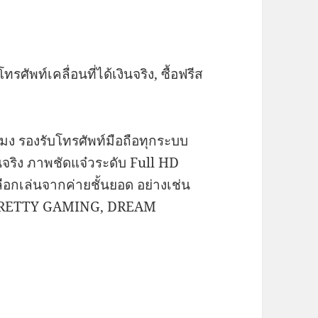
ศัพท์เคลื่อนที่ได้เงินจริง, ซื้อฟรีส
มง รองรับโทรศัพท์มือถือทุกระบบ
ริง ภาพชัดแจ๋วระดับ Full HD
ลือกเล่นจากค่ายชั้นยอด อย่างเช่น
PRETTY GAMING, DREAM