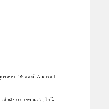
บทุกระบบ iOS และก็ Android
, เสือมังกรถ่ายทอดสด, ไฮโล