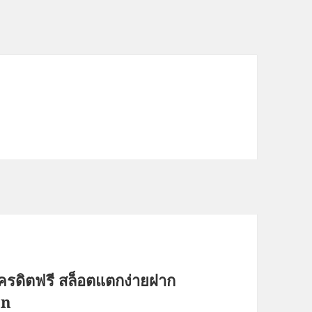
ครดิตฟรี สล็อตแตกง่ายฝาก
en