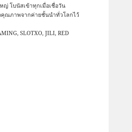
 โบนัสเข้าทุกเมื่อเชื่อวัน
คุณภาพจากค่ายชั้นนำทั่วโลกไว้
MING, SLOTXO, JILI, RED