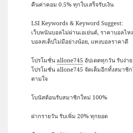
คืนค่าคอม 0.5% ทุกใบเสร็จรับเงิน
LSI Keywords & Keyword Suggest:
เว็บพนันบอลไม่ผ่านเอเย่นต์, ราคาบอลไห
บอลสเต็ปไม่มีอย่างน้อย, แทงบอลราคาดี
โปรโมชั่น
allone745
อัปเดตทุกวัน รับง่าย
โปรโมชั่น allone745 จัดเต็มอีกทั้งสมาชิก
ตามใจ
โบนัสต้อนรับสมาชิกใหม่ 100%
ฝากรายวัน รับเพิ่ม 20% ทุกยอด