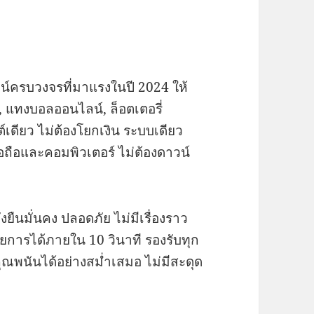
์ครบวงจรที่มาแรงในปี 2024 ให้
, แทงบอลออนไลน์, ล็อตเตอรี่
ดียว ไม่ต้องโยกเงิน ระบบเดียว
อถือและคอมพิวเตอร์ ไม่ต้องดาวน์
งยืนมั่นคง ปลอดภัย ไม่มีเรื่องราว
ยการได้ภายใน 10 วินาที รองรับทุก
ุณพนันได้อย่างสม่ำเสมอ ไม่มีสะดุด