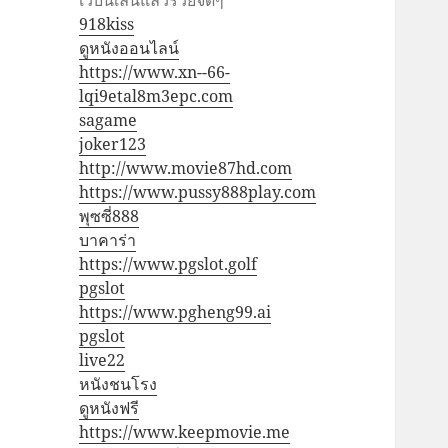
เว็บนี้เล่นแล้วรวยจัดๆ
918kiss
ดูหนังออนไลน์
https://www.xn--66-
lqi9etal8m3epc.com
sagame
joker123
http://www.movie87hd.com
https://www.pussy888play.com
พุซซี่888
บาคาร่า
https://www.pgslot.golf
pgslot
https://www.pgheng99.ai
pgslot
live22
หนังชนโรง
ดูหนังฟรี
https://www.keepmovie.me