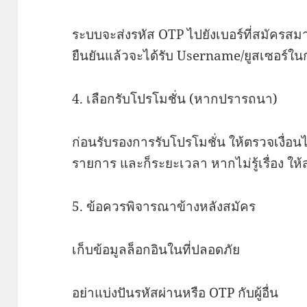
ระบบจะส่งรหัส OTP ไปยังเบอร์ที่สมัครสมาช
ยืนยันแล้วจะได้รับ Username/ยูสเซอร์ใ
4. เลือกรับโปรโมชั่น (หากปรารถนา)
ก่อนรับรองการรับโปรโมชั่น ให้ตรวจเงื่อนไข
รายการ และก็ระยะเวลา หากไม่รู้เรื่อง ใ
5. ข้อควรพิจารณาข้างหลังสมัคร
เก็บข้อมูลล็อกอินในที่ปลอดภัย
อย่าแบ่งปันรหัสผ่านหรือ OTP กับผู้อื่น