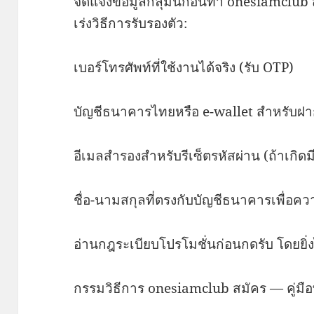
จัดแจงข้อมูลกลุ่มนี้ก่อนทำ onesiamclub
เร่งวิธีการรับรองตัว:
เบอร์โทรศัพท์ที่ใช้งานได้จริง (รับ OTP)
บัญชีธนาคารไทยหรือ e-wallet สำหรับฝ
อีเมลสำรองสำหรับรีเซ็ตรหัสผ่าน (ถ้าเกิดม
ชื่อ-นามสกุลที่ตรงกับบัญชีธนาคารเพื่
อ่านกฎระเบียบโปรโมชั่นก่อนกดรับ โดยยิ่ง
กรรมวิธีการ onesiamclub สมัคร — คู่มือ