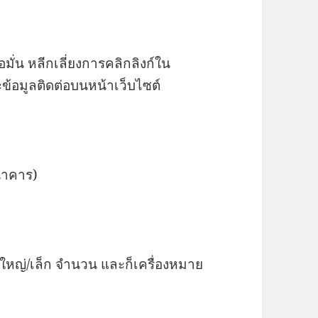
มั่น หลีกเลี่ยงการคลิกลิงก์ใน
ข้อมูลติดต่อบนหน้าเว็บไซต์
นาคาร)
พ์ใหญ่/เล็ก จำนวน และก็เครื่องหมาย