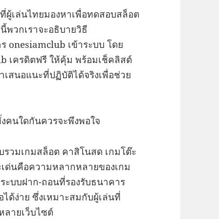
่ผู้เล่นไทยมองหาเพื่อทดสอบสล็อต
นี้พวกเราจะอธิบายวิธี
าร onesiamclub เข้าระบบ โดย
 เครดิตฟรี ให้คุ้ม พร้อมเช็คลิสต์
สนอแนะที่ปฏิบัติได้จริงเพื่อช่วย
ั้งคนใดกันควรจะพึงพอใจ
วบรวมเกมสล็อต คาสิโนสด เกมโต๊ะ
ษณะเด่นคือความหลากหลายของเกม
ก็ระบบฝาก-ถอนที่รองรับธนาคาร
ได้ง่าย ซึ่งเหมาะสมกับผู้เล่นที่
หลายเว็บไซต์