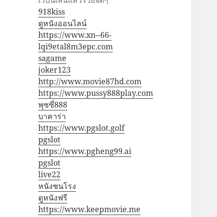
เว็บนี้เล่นแล้วรวยจัดๆ
918kiss
ดูหนังออนไลน์
https://www.xn--66-
lqi9etal8m3epc.com
sagame
joker123
http://www.movie87hd.com
https://www.pussy888play.com
พุซซี่888
บาคาร่า
https://www.pgslot.golf
pgslot
https://www.pgheng99.ai
pgslot
live22
หนังชนโรง
ดูหนังฟรี
https://www.keepmovie.me