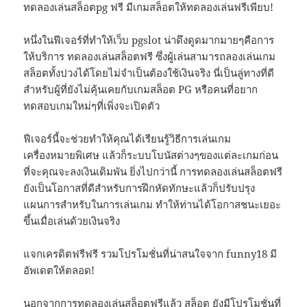
ทดลองเล่นสล็อตpg ฟรี มีเกมสล็อตให้ทดลองเล่นฟรีเพียบ!
หนึ่งในฟีเจอร์ที่ทำให้เว็บ pgslot น่าดึงดูดมากมายๆคือการ
ให้บริการ ทดลองเล่นสล็อตฟรี ซึ่งผู้เล่นสามารถลองเล่นเกม
สล็อตทั้งปวงได้โดยไม่จำเป็นต้องใช้เงินจริง นี่เป็นลู่ทางที่ดี
สำหรับผู้ที่ยังไม่คุ้นเคยกับเกมสล็อต PG หรือคนที่อยาก
ทดสอบเกมใหม่ๆที่เพิ่งจะเปิดตัว
ฟีเจอร์นี้จะช่วยทำให้คุณได้เรียนรู้วิธีการเล่นเกม
เครื่องหมายพิเศษ แล้วก็ระบบโบนัสต่างๆของแต่ละเกมก่อน
ที่จะคุณจะลงเงินเดิมพัน ยิ่งไปกว่านี้ การทดลองเล่นสล็อตฟรี
ยังเป็นโอกาสที่ดีสำหรับการฝึกหัดทักษะแล้วก็ปรับปรุง
แผนการสำหรับในการเล่นเกม ทำให้ท่านได้โอกาสชนะเยอะ
ขึ้นเมื่อเล่นด้วยเงินจริง
แจกเครดิตฟรีฟรี รวมโปรโมชั่นที่น่าสนใจจาก funny18 มี
อัพเดตให้ตลอด!
นอกจากการทดลองเล่นสล็อตฟรีแล้ว สล็อต ยังมีโปรโมชั่นที่