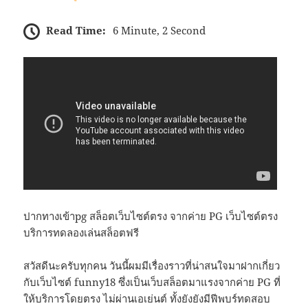
Read Time:
6 Minute, 2 Second
ปากทางเข้าpg สล็อตเว็บไซต์ตรง จากค่าย PG เว็บไซต์ตรง
บริการทดลองเล่นสล็อตฟรี
สวัสดีนะครับทุกคน วันนี้ผมมีเรื่องราวที่น่าสนใจมาฝากเกี่ยว
กับเว็บไซต์ funny18 ซึ่งเป็นเว็บสล็อตมาแรงจากค่าย PG ที่
ให้บริการโดยตรง ไม่ผ่านเอเย่นต์ ทั้งยังยังมีฟีพบร์ทดสอบ