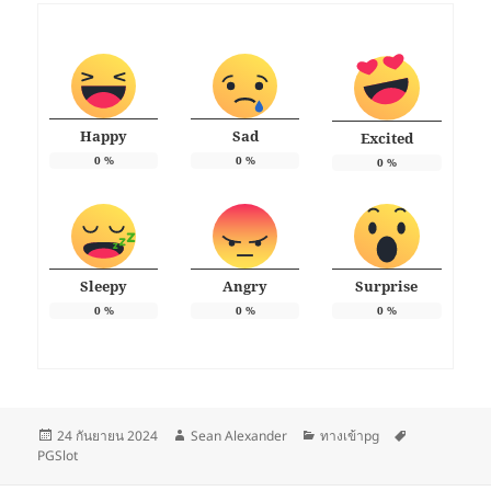
Happy
Sad
Excited
0
%
0
%
0
%
Sleepy
Angry
Surprise
0
%
0
%
0
%
เขียน
ผู้
หมวด
ป้าย
24 กันยายน 2024
Sean Alexander
ทางเข้าpg
เมื่อ
เขียน
หมู่
กำกับ
PGSlot