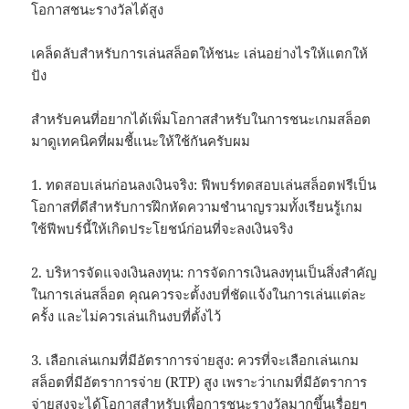
โอกาสชนะรางวัลได้สูง
เคล็ดลับสำหรับการเล่นสล็อตให้ชนะ เล่นอย่างไรให้แตกให้
ปัง
สำหรับคนที่อยากได้เพิ่มโอกาสสำหรับในการชนะเกมสล็อต
มาดูเทคนิคที่ผมชี้แนะให้ใช้กันครับผม
1. ทดสอบเล่นก่อนลงเงินจริง: ฟีพบร์ทดสอบเล่นสล็อตฟรีเป็น
โอกาสที่ดีสำหรับการฝึกหัดความชำนาญรวมทั้งเรียนรู้เกม
ใช้ฟีพบร์นี้ให้เกิดประโยชน์ก่อนที่จะลงเงินจริง
2. บริหารจัดแจงเงินลงทุน: การจัดการเงินลงทุนเป็นสิ่งสำคัญ
ในการเล่นสล็อต คุณควรจะตั้งงบที่ชัดแจ้งในการเล่นแต่ละ
ครั้ง และไม่ควรเล่นเกินงบที่ตั้งไว้
3. เลือกเล่นเกมที่มีอัตราการจ่ายสูง: ควรที่จะเลือกเล่นเกม
สล็อตที่มีอัตราการจ่าย (RTP) สูง เพราะว่าเกมที่มีอัตราการ
จ่ายสูงจะได้โอกาสสำหรับเพื่อการชนะรางวัลมากขึ้นเรื่อยๆ