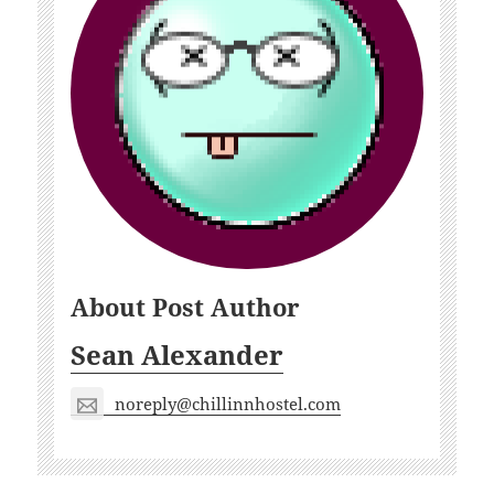
About Post Author
Sean Alexander
noreply@chillinnhostel.com