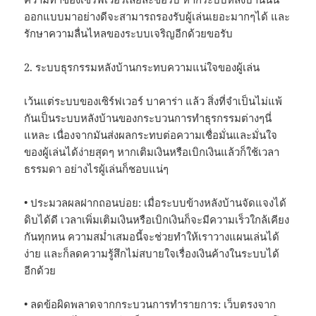
ออกแบบมาอย่างดีจะสามารถรองรับผู้เล่นเยอะมากๆได้ และ
รักษาความลื่นไหลของระบบเจริญอีกด้วยขอรับ
2. ระบบธุรกรรมหลังบ้านกระทบความแน่ใจของผู้เล่น
เว้นแต่ระบบของเซิร์ฟเวอร์ บาคาร่า แล้ว สิ่งที่จำเป็นไม่แพ้
กันเป็นระบบหลังบ้านของกระบวนการทำธุรกรรมต่างๆนี่
แหละ เนื่องจากมันส่งผลกระทบต่อความเชื่อมั่นและมั่นใจ
ของผู้เล่นได้ง่ายสุดๆ หากเติมเงินหรือเบิกเงินแล้วก็ใช้เวลา
ธรรมดา อย่างไรผู้เล่นก็ชอบแน่ๆ
• ประมวลผลฝากถอนบ่อย: เมื่อระบบข้างหลังบ้านจัดแจงได้
ดิบได้ดี เวลาเพิ่มเติมเงินหรือเบิกเงินก็จะมีความเร็วใกล้เคียง
กันทุกหน ความสม่ำเสมอนี้จะช่วยทำให้เราวางแผนเล่นได้
ง่าย และก็ลดความรู้สึกไม่สบายใจเรื่องเงินค้างในระบบได้
อีกด้วย
• ลดข้อผิดพลาดจากกระบวนการทำรายการ: เว็บตรงจาก