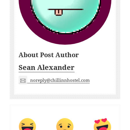
About Post Author
Sean Alexander
noreply@chillinnhostel.com