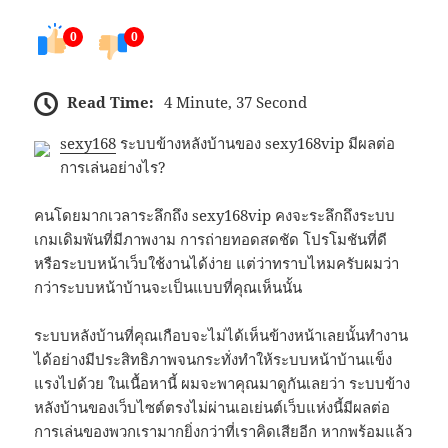
0
0
Read Time:
4 Minute, 37 Second
sexy168
ระบบข้างหลังบ้านของ sexy168vip มีผลต่อ
การเล่นอย่างไร?
คนโดยมากเวลาระลึกถึง sexy168vip คงจะระลึกถึงระบบ
เกมเดิมพันที่มีภาพงาม การถ่ายทอดสดชัด โปรโมชันที่ดี
หรือระบบหน้าเว็บใช้งานได้ง่าย แต่ว่าทราบไหมครับผมว่า
กว่าระบบหน้าบ้านจะเป็นแบบที่คุณเห็นนั้น
ระบบหลังบ้านที่คุณเกือบจะไม่ได้เห็นข้างหน้าเลยนั้นทำงาน
ได้อย่างมีประสิทธิภาพจนกระทั่งทำให้ระบบหน้าบ้านแข็ง
แรงไปด้วย ในเนื้อหานี้ ผมจะพาคุณมาดูกันเลยว่า ระบบข้าง
หลังบ้านของเว็บไซต์ตรงไม่ผ่านเอเย่นต์เว็บแห่งนี้มีผลต่อ
การเล่นของพวกเรามากยิ่งกว่าที่เราคิดเสียอีก หากพร้อมแล้ว