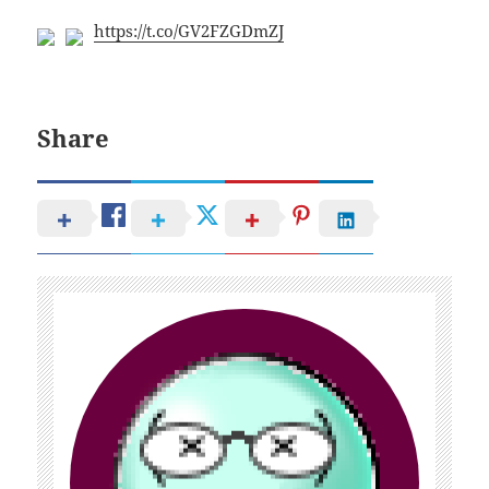
https://t.co/GV2FZGDmZJ
Share