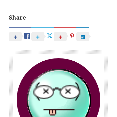
Share