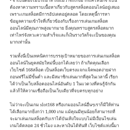
ต้องหาความทราบเนื้อหาเกี่ยวกับสูตรสล็อตออนไลน์อยู่เสมอ
เพราะเกมสล็อตมีการอัปเดตอยู่ตลอด โดยเหตุนี้การหา
ข้อมูลความเข้าใจที่เกี่ยวข้องกับเรื่องการเล่นเกมสล็อต
ออนไลน์มีคุณภาพสูงมากมาย ยิ่งคุณทราบสูตรสล็อตมาก
เท่าไหร่จังหวะความสำเร็จและก็เงินรางวัลก็จะเป็นของคุณ
มากเท่านั้น
รวมทั้งนี่เป็นเทคนิคการบรรลุเป้าหมายของการเล่นเกมสล็อต
ออนไลน์ในยุคสมัยใหม่นี้บอกได้เลยว่า ถ้าเกิดคุณเลือก
เว็บไซต์ 168สล็อต เป็นสล็อตเว็บตรงแจกแจ็คพอตง่ายฝาก
ถอนฟรีไม่มีขั้นต่ำ และมีสมาชิกเล่นมากที่สุดในเวลานี้ เรียก
ได้ว่าเป็นเว็บสล็อตออนไลน์อันดับ 1 ในแวดวงที่คนรู้จักกัน
แล้วก็ให้ความเชื่อถือเป็นเว็บเดียวที่จบครบทุกอย่าง
ไม่ว่าจะเป็นเกม slot168 หรือเกมออนไลน์อื่นๆเราก็มีให้ท่าน
ได้เลือกมากยิ่งกว่า 1,000 เกม แม้คุณมีทุนน้อยก็สามารถที่
จะมาเล่นเกมสล็อตกับเราได้บันเทิงใจแบบไม่มีเงื่อนไขเล่น
เกมได้ตลอด 24 ชั่วโมง และหาเงินได้ทันที เว็บไซต์แห่งนี้มา