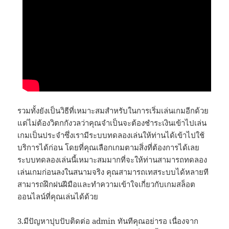
รวมทั้งยังเป็นวิธีที่เหมาะสมสำหรับในการเริ่มเล่นเกมอีกด้วย
แต่ไม่ต้องวิตกกังวลว่าคุณจำเป็นจะต้องชำระเงินเข้าไปเล่น
เกมเป็นประจำซึ่งเรามีระบบทดลองเล่นให้ท่านได้เข้าไปใช้
บริการได้ก่อน โดยที่คุณเลือกเกมตามสิ่งที่ต้องการได้เลย
ระบบทดลองเล่นนี้เหมาะสมมากที่จะให้ท่านสามารถทดลอง
เล่นเกมก่อนลงในสนามจริง คุณสามารถเทสระบบได้หลายที
สามารถฝึกฝนฝีมือและทำความเข้าใจเกี่ยวกับเกมสล็อต
ออนไลน์ที่คุณเล่นได้ด้วย
3.มีปัญหาปุบปับติดต่อ admin ทันทีคุณอย่ารอ เนื่องจาก