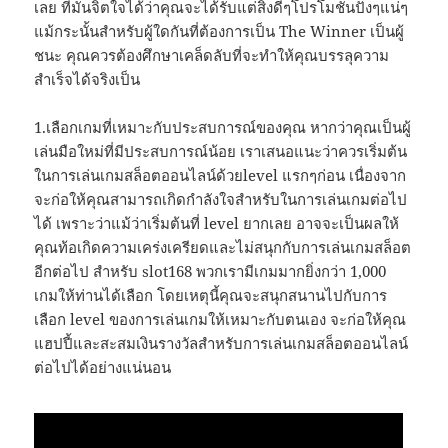
เลย ที่มั่นจิตใจได้ว่าคุณจะได้รับแต่สิ่งดีๆโปรโมชั่นปังๆแน่ๆ
แม้กระนั้นสำหรับผู้ใดกันที่ต้องการเป็น The Winner เป็นผู้
ชนะ คุณควรต้องศึกษาเคล็ดลับที่จะทำให้คุณบรรลุความ
สำเร็จได้จริงเป็น
1.เลือกเกมที่เหมาะกับประสบการณ์ของคุณ หากว่าคุณเป็นผู้
เล่นมือใหม่ที่มีประสบการณ์น้อย เราเสนอแนะว่าควรเริ่มต้น
ในการเล่นเกมสล็อตออนไลน์ด้วยlevel แรกๆก่อน เนื่องจาก
จะก่อให้คุณสามารถเกิดกำลังใจสำหรับในการเล่นเกมต่อไป
ได้ เพราะว่าแม้ว่าเริ่มต้นที่ level ยากเลย อาจจะเป็นผลให้
คุณท้อเกิดความเคร่งเครียดและไม่สนุกกับการเล่นเกมสล็อต
อีกต่อไป สำหรับ slot168 พวกเรามีเกมมากยิ่งกว่า 1,000
เกมให้ท่านได้เลือก โดยเหตุนี้คุณจะสนุกสนานไปกับการ
เลือก level ของการเล่นเกมให้เหมาะกับตนเอง จะก่อให้คุณ
แฮปปี้และสะสมเงินรางวัลสำหรับการเล่นเกมสล็อตออนไลน์
ต่อไปได้อย่างแน่นอน