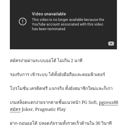
สมัครง่ายผ่านระบบออโต้ ไม่เกิน 2 นาที
รองรับการ เข้าระบบ ได้ทั้งยังมือถือและคอมพิวเตอร์
โปรโมชั่น เครดิตฟรี แจกจริง ทั้งยังสมาชิกใหม่และก็เก่า
เกมสล็อตแตกง่ายจากค่ายชั้นแนวหน้า PG Soft,
pgzeus88
สมัคร
Joker, Pragmatic Play
ฝาก-ถอนออโต้ ปลอดภัยรวมทั้งรวดเร็วด้านใน 30 วินาที