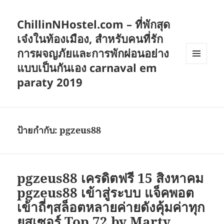
ChillinNHostel.com – ที่พักสุด
เจ๋งในท้องเมือง, สำหรับคนที่รัก
การผจญภัยและการพักผ่อนอย่าง
แบบเป็นกันเอง carnaval em
เมนู
และวิด
paraty 2019
เจ็ต
ป้ายกำกับ:
pgzeus88
pgzeus88 เครดิตฟรี 15 สิงหาคม
pgzeus88 เข้าสู่ระบบ แจ็คพอต
เข้าถี่ๆสล็อตหลายค่ายดังคุ้มค่าทุก
ยูสเซอร์ Top 72 by Marty