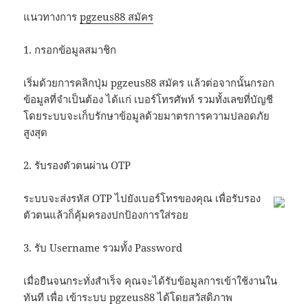
แนวทางการ
pgzeus88 สมัคร
1. กรอกข้อมูลสมาชิก
เริ่มด้วยการคลิกปุ่ม pgzeus88 สมัคร แล้วต่อจากนั้นกรอก
ข้อมูลที่จำเป็นต้อง ได้แก่ เบอร์โทรศัพท์ รวมทั้งเลขที่บัญชี
โดยระบบจะเก็บรักษาข้อมูลด้วยมาตรการความปลอดภัย
สูงสุด
2. รับรองตัวตนผ่าน OTP
ระบบจะส่งรหัส OTP ไปยังเบอร์โทรของคุณ เพื่อรับรอง
ตัวตนแล้วก็คุ้มครองปกป้องการใส่รอย
3. รับ Username รวมทั้ง Password
เมื่อยืนจนกระทั่งสำเร็จ คุณจะได้รับข้อมูลการเข้าใช้งานใน
ทันที เพื่อ เข้าระบบ pgzeus88 ได้โดยสวัสดิภาพ