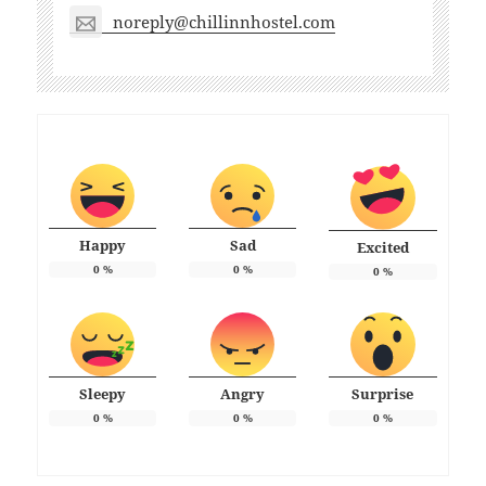
noreply@chillinnhostel.com
Happy
Sad
Excited
0
%
0
%
0
%
Sleepy
Angry
Surprise
0
%
0
%
0
%