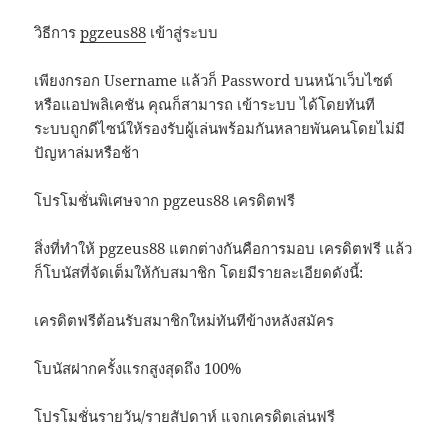
วิธีการ
pgzeus88
เข้าสู่ระบบ
เพียงกรอก Username แล้วก็ Password บนหน้าเว็บไซต์
หรือแอปพลิเคชัน คุณก็สามารถ เข้าระบบ ได้โดยทันที
ระบบถูกดีไซน์ให้รองรับผู้เล่นพร้อมกันหลายพันคนโดยไม่มี
ปัญหาล่มหรือช้า
โปรโมชั่นพิเศษจาก pgzeus88 เครดิตฟรี
สิ่งที่ทำให้ pgzeus88 แตกต่างกันคือการมอบ เครดิตฟรี แล้ว
ก็โบนัสที่จัดเต็มให้กับสมาชิก โดยมีรายละเอียดดังนี้:
เครดิตฟรีต้อนรับสมาชิกใหม่ทันทีข้างหลังสมัคร
โบนัสฝากครั้งแรกสูงสุดถึง 100%
โปรโมชั่นรายวัน/รายสัปดาห์ แจกเครดิตเล่นฟรี