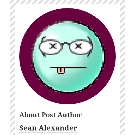
About Post Author
Sean Alexander