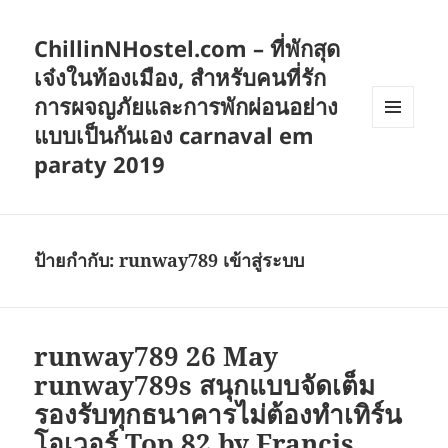
ChillinNHostel.com – ที่พักสุด
เจ๋งในท้องเมือง, สำหรับคนที่รัก
การผจญภัยและการพักผ่อนอย่าง
แบบเป็นกันเอง carnaval em
เมนู
และวิด
paraty 2019
เจ็ต
ป้ายกำกับ:
runway789 เข้าสู่ระบบ
runway789 26 May
runway789s สนุกแบบจัดเต็ม
รองรับทุกธนาคารไม่ต้องทำเทิร์น
โอเวอร์ Top 82 by Francis