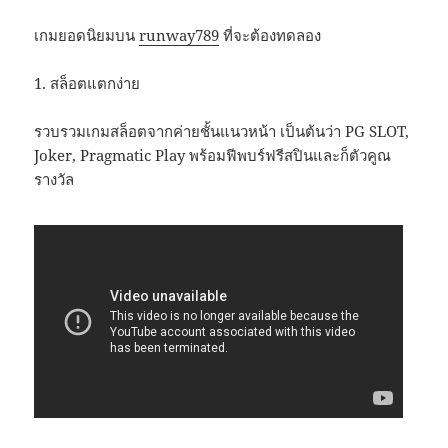
เกมยอดนิยมบน
runway789
ที่จะต้องทดลอง
1. สล็อตแตกง่าย
รวบรวมเกมสล็อตจากค่ายชั้นแนวหน้า เป็นต้นว่า PG SLOT,
Joker, Pragmatic Play พร้อมฟีพบร์ฟรีสปินและก็ตัวคูณ
รางวัล