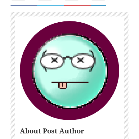
About Post Author