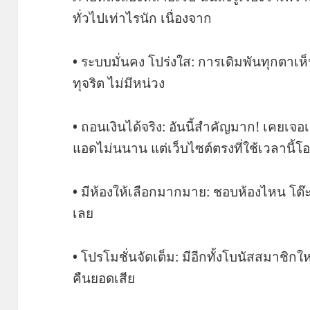
ทั่วไปเท่าไรนัก เนื่องจาก
• ระบบมั่นคง โปร่งใส: การเดิมพันทุกตาเ
ทุจริต ไม่มีหน่วง
• ถอนเงินได้จริง: อันนี้สำคัญมาก! เคยเจอ
แอดไม่นนาน แต่เว็บไซต์ตรงที่ใช้เวลานี้โอ
• มีห้องให้เลือกมากมาย: ชอบห้องไหน โต๊
เลย
• โปรโมชั่นจัดเต็ม: มีอีกทั้งโบนัสสมาชิกใ
คืนยอดเสีย