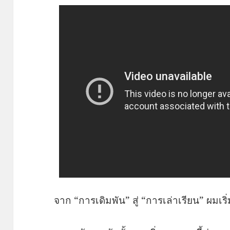
จาก “การเดิมพัน” สู่ “การเล่าเรียน” ผมเริ