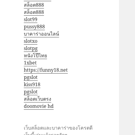
สล็อต888
สล็อต888
slot99
pussy888
บาคาร่าออนไลน์
slotxo
slotpg
หนังโป๊ไทย
1xbet
https://funny18.net
pgslot
kiss918
pgslot
สล็อตเว็บตรง
doomovie hd
เว็บสล็อตและบาคาร่าของโครตดี