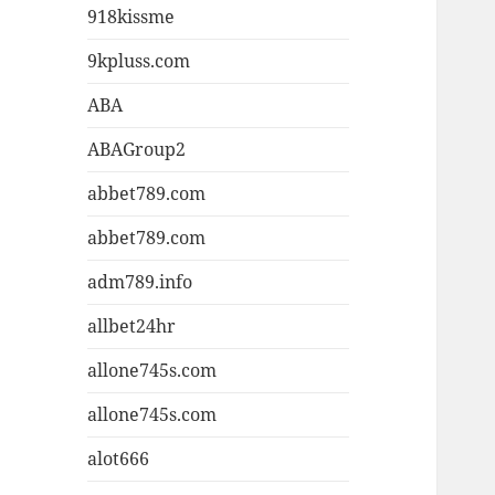
918kissme
9kpluss.com
ABA
ABAGroup2
abbet789.com
abbet789.com
adm789.info
allbet24hr
allone745s.com
allone745s.com
alot666