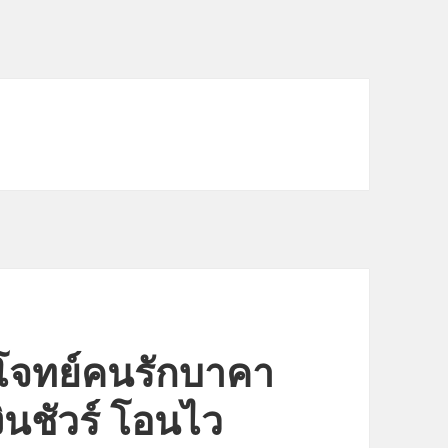
จทย์คนรักบาคา
งินชัวร์ โอนไว