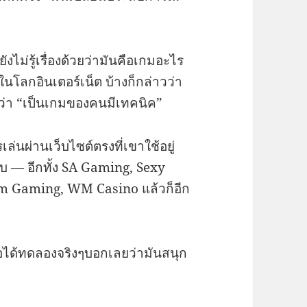
ังไม่รู้เรื่องด้วยว่ามันคือเกมอะไร
นโลกอินเตอร์เน็ต บ้างก็กล่าวว่า
วว่า “เป็นเกมของคนมีเทคนิค”
ล่นผ่านเว็บไซต์ตรงที่เขาใช้อยู่
รบ — อีกทั้ง SA Gaming, Sexy
m Gaming, WM Casino แล้วก็อีก
อได้ทดลองจริงๆบอกเลยว่ามันสนุก