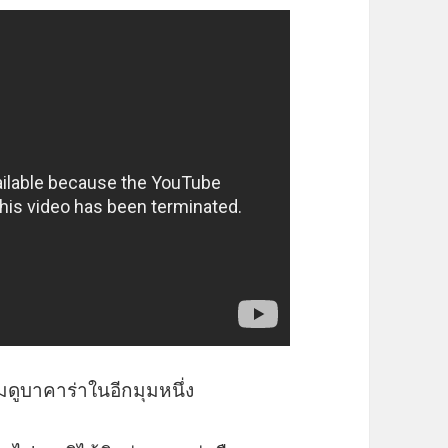
่มดูบาคาร่าในอีกมุมหนึ่ง