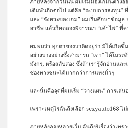
ภายหลังจากวันนั้น ผมเริ่มมองเกมนี้ต่างอ
เดิมพันอีกต่อไป แต่คือ “ระบบการลงทุน” ที่
และ “จังหวะของเกม” ผมเริ่มศึกษาข้อมูล 
อาชีพ แล้วก็ทดลองพิจารณา “เค้าไพ่” ที่ค
ผมพบว่า ทุกตาของบาติดอยู่ร่า มิได้เกิดขึ้
อย่างบางอย่างซึ่งสามารถ “เดา” ได้ในระดับห
มังกร, หรือสลับสอง ซึ่งถ้าเรารู้จักอ่านและ
ช่องทางชนะได้มากกว่าการแทงมั่วๆ
และนั่นคือจุดที่ผมเริ่ม “วางแผน” การเล่นอ
เพราะเหตุไรฉันถึงเลือก sexyauto168 ไม่ผ
ภายหลังลองหลายเว็บ ฉันถึงรู้เรื่องว่าเพร