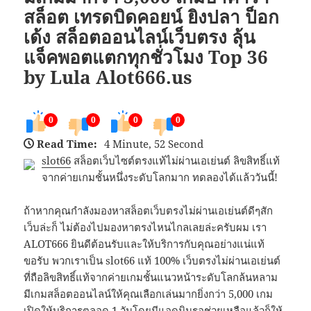
สล็อต เทรดบิดคอยน์ ยิงปลา ป็อก
เด้ง สล็อตออนไลน์เว็บตรง ลุ้น
แจ็คพอตแตกทุกชั่วโมง Top 36
by Lula Alot666.us
0
0
0
0
Read Time:
4 Minute, 52 Second
slot66
สล็อตเว็บไซต์ตรงแท้ไม่ผ่านเอเย่นต์ ลิขสิทธิ์แท้
จากค่ายเกมชั้นหนึ่งระดับโลกมาก ทดลองได้แล้ววันนี้!
ถ้าหากคุณกำลังมองหาสล็อตเว็บตรงไม่ผ่านเอเย่นต์ดีๆสัก
เว็บล่ะก็ ไม่ต้องไปมองหาตรงไหนไกลเลยล่ะครับผม เรา
ALOT666 ยินดีต้อนรับและให้บริการกับคุณอย่างแน่แท้
ขอรับ พวกเราเป็น slot66 แท้ 100% เว็บตรงไม่ผ่านเอเย่นต์
ที่ถือลิขสิทธิ์แท้จากค่ายเกมชั้นแนวหน้าระดับโลกล้นหลาม
มีเกมสล็อตออนไลน์ให้คุณเลือกเล่นมากยิ่งกว่า 5,000 เกม
เปิดให้บริการตลอด 1 วันโดยมีแอดมินรอช่วยเหลือแล้วก็ให้