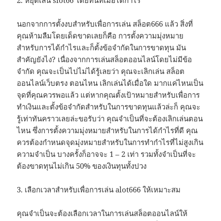
นอกจากการตั้งงบสำหรับเพื่อการเล่น สล็อต666 แล้ว สิ่งที่
คุณห้ามลืมโดยเด็ดขาดเลยก็คือ การตั้งความมุ่งหมาย
สำหรับการได้กำไรและก็ตั้งข้อจำกัดในการขาดทุน มัน
สำคัญยังไง? เนื่องจากการเล่นสล็อตออนไลน์โดยไม่มีข้อ
จำกัด คุณจะเป็นไปไม่ได้รู้เลยว่า คุณจะเลิกเล่น สล็อต
ออนไลน์เว็บตรง ตอนไหน เลิกเล่นได้เมื่อใด มากแค่ไหนเป็น
จุดที่คุณควรพอแล้ว แต่หากคุณตั้งเป้าหมายสำหรับเพื่อการ
ทำเงินและตั้งข้อจำกัดสำหรับในการขาดทุนแล้วล่ะก็ คุณจะ
รู้เท่าทันคราวเลยล่ะขอรับว่า คุณจำเป็นที่จะต้องเลิกเล่นตอน
ไหน ซึ่งการตั้งความมุ่งหมายสำหรับในการได้กำไรที่ดี คุณ
ควรต้องกำหนดจุดมุ่งหมายสำหรับในการทำกำไรที่ไม่สูงเกิน
ความจำเป็น บางครั้งก็อาจจะ 1 – 2 เท่า รวมทั้งจำเป็นที่จะ
ต้องขาดทุนไม่เกิน 50% ของเงินทุนทั้งปวง
3. เลือกเวลาสำหรับเพื่อการเล่น alot666 ให้เหมาะสม
คุณจำเป็นจะต้องเลือกเวลาในการเล่นสล็อตออนไลน์ให้