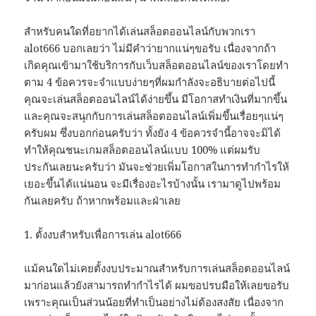
สำหรับคนใดที่อยากได้เล่นสล็อตออนไลน์กับพวกเรา
alot666 บอกเลยว่า ไม่มีคำว่ายากแน่ๆขอรับ เนื่องจากถ้า
เกิดคุณเข้ามาใช้บริการกับเว็บสล็อตออนไลน์ของเราโดยทำ
ตาม 4 ข้อควรจะจำแบบง่ายๆที่ผมกำลังจะอธิบายต่อไปนี้
คุณจะเล่นสล็อตออนไลน์ได้ง่ายขึ้น มีโอกาสทำเงินที่มากขึ้น
และคุณจะสนุกกับการเล่นสล็อตออนไลน์เพิ่มขึ้นเรื่อยๆแน่ๆ
ครับผม ซึ่งบอกก่อนครับว่า ทั้งยัง 4 ข้อควรจำนี้อาจจะมิได้
ทำให้คุณชนะเกมสล็อตออนไลน์แบบ 100% แต่ผมรับ
ประกันเลยนะครับว่า มันจะช่วยเพิ่มโอกาสในการทำกำไรให้
เยอะขึ้นได้แน่นอน จะมีเรื่องอะไรบ้างนั้น เรามาดูไปพร้อม
กันเลยครับ ถ้าหากพร้อมและฝ่าเลย
1. ตั้งงบสำหรับเพื่อการเล่น alot666
แม้คนใดไม่เคยตั้งงบประมาณสำหรับการเล่นสล็อตออนไลน์
มาก่อนแล้วยังสามารถทำกำไรได้ ผมขอปรบมือให้เลยขอรับ
เพราะคุณเป็นส่วนน้อยที่ทำเป็นอย่างไม่ต้องสงสัย เนื่องจาก