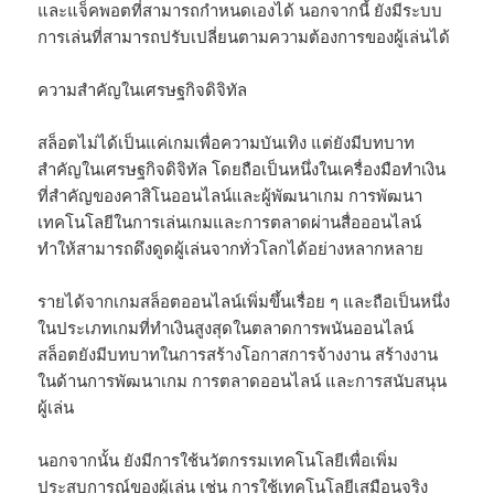
และแจ็คพอตที่สามารถกำหนดเองได้ นอกจากนี้ ยังมีระบบ
การเล่นที่สามารถปรับเปลี่ยนตามความต้องการของผู้เล่นได้
ความสำคัญในเศรษฐกิจดิจิทัล
สล็อตไม่ได้เป็นแค่เกมเพื่อความบันเทิง แต่ยังมีบทบาท
สำคัญในเศรษฐกิจดิจิทัล โดยถือเป็นหนึ่งในเครื่องมือทำเงิน
ที่สำคัญของคาสิโนออนไลน์และผู้พัฒนาเกม การพัฒนา
เทคโนโลยีในการเล่นเกมและการตลาดผ่านสื่อออนไลน์
ทำให้สามารถดึงดูดผู้เล่นจากทั่วโลกได้อย่างหลากหลาย
รายได้จากเกมสล็อตออนไลน์เพิ่มขึ้นเรื่อย ๆ และถือเป็นหนึ่ง
ในประเภทเกมที่ทำเงินสูงสุดในตลาดการพนันออนไลน์
สล็อตยังมีบทบาทในการสร้างโอกาสการจ้างงาน สร้างงาน
ในด้านการพัฒนาเกม การตลาดออนไลน์ และการสนับสนุน
ผู้เล่น
นอกจากนั้น ยังมีการใช้นวัตกรรมเทคโนโลยีเพื่อเพิ่ม
ประสบการณ์ของผู้เล่น เช่น การใช้เทคโนโลยีเสมือนจริง