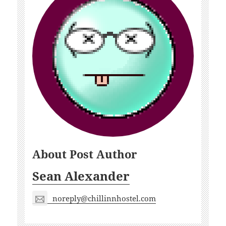
About Post Author
Sean Alexander
noreply@chillinnhostel.com