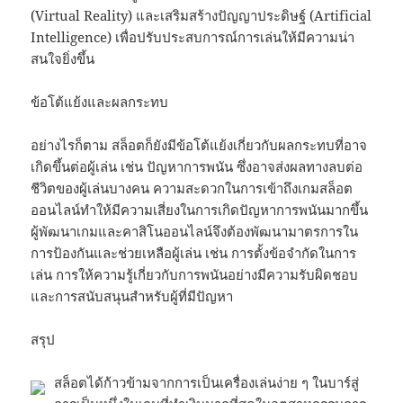
(Virtual Reality) และเสริมสร้างปัญญาประดิษฐ์ (Artificial
Intelligence) เพื่อปรับประสบการณ์การเล่นให้มีความน่า
สนใจยิ่งขึ้น
ข้อโต้แย้งและผลกระทบ
อย่างไรก็ตาม สล็อตก็ยังมีข้อโต้แย้งเกี่ยวกับผลกระทบที่อาจ
เกิดขึ้นต่อผู้เล่น เช่น ปัญหาการพนัน ซึ่งอาจส่งผลทางลบต่อ
ชีวิตของผู้เล่นบางคน ความสะดวกในการเข้าถึงเกมสล็อต
ออนไลน์ทำให้มีความเสี่ยงในการเกิดปัญหาการพนันมากขึ้น
ผู้พัฒนาเกมและคาสิโนออนไลน์จึงต้องพัฒนามาตรการใน
การป้องกันและช่วยเหลือผู้เล่น เช่น การตั้งข้อจำกัดในการ
เล่น การให้ความรู้เกี่ยวกับการพนันอย่างมีความรับผิดชอบ
และการสนับสนุนสำหรับผู้ที่มีปัญหา
สรุป
สล็อตได้ก้าวข้ามจากการเป็นเครื่องเล่นง่าย ๆ ในบาร์สู่