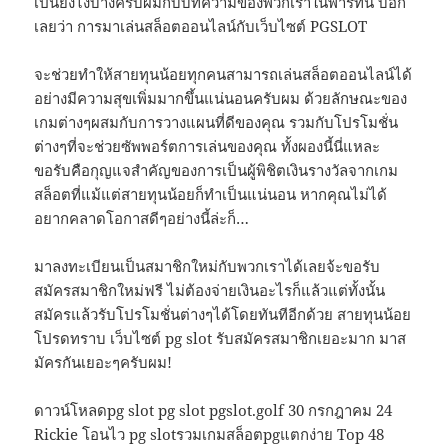
เป็นยังไงบ้างครับผมกับบทความของพวกเราในพาร์ทนี้ บอก
เลยว่า การมาเล่นสล็อตออนไลน์กับเว็บไซต์ PGSLOT
จะช่วยทำให้สายทุนน้อยทุกคนสามารถเล่นสล็อตออนไลน์ได้
อย่างมีความสุขเพิ่มมากขึ้นแน่นอนครับผม ด้วยลักษณะของ
เกมต่างๆผสมกับการวางแผนที่ดีของคุณ รวมกับโปรโมชั่น
ต่างๆที่จะช่วยซัพพอร์ตการเล่นของคุณ ทั้งผองนี้นี่แหละ
ขอรับคือกุญแจสำคัญของการเป็นผู้พิชิตเงินรางวัลจากเกม
สล็อตที่แม้แต่สายทุนน้อยก็ทำเป็นแน่นอน หากคุณไม่ได้
อยากคลาดโอกาสดีๆอย่างนี้ล่ะก็…
มาลงทะเบียนเป็นสมาชิกใหม่กับพวกเราได้เลยจ้ะขอรับ
สมัครสมาชิกใหม่ฟรี ไม่ต้องจ่ายเงินอะไรก็แล้วแต่ทั้งนั้น
สมัครแล้วรับโปรโมชั่นต่างๆได้โดยทันทีอีกด้วย สายทุนน้อย
โปรดทราบ เว็บไซต์ pg slot รับสมัครสมาชิกเยอะมาก มาส
มัครกันเยอะๆครับผม!
ดาวน์โหลดpg slot pg slot pgslot.golf 30 กรกฎาคม 24
Rickie โอนไว pg slotรวมเกมสล็อตpgแตกง่าย Top 48