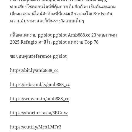
slotเสี่ยงโชคออนไลน์ที่คุ้มกว่าเดิมอีกด้วย เริ่มต้นเล่นเกม
เสี่ยงดวงออนไลน์จำต้องที่นี่แห่งเดียวของโลกรับประกัน
ความคุ้มราคาและก็เงินรางวัลแบบเต็มๆ
สล็อตแตกง่าย
pg slot
pg slot Amb888.cc 23 พฤษภาคม
2025 Refugio คาสิโน pg slot แตกง่าย Top 78
ขอขอบคุณreference
pg slot
https://bit.ly/amb888_cc
https://rebrand.ly/amb888_cc
https://wow.in.th/amb888_cc
https://shorturl.asia/5BGuw
https://cutt.ly/MrhLMFr3