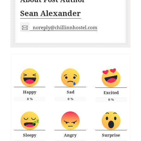
Sean Alexander
noreply@chillinnhostel.com
Happy
Sad
Excited
0
%
0
%
0
%
Sleepy
Angry
Surprise