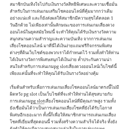
สมาชิกบันเทิงใจไปกับเงินรางวัลสิทธิพิเศษและความเชื่อมั่น
สำหรับในการเล่นเกมเสริมโชคออนไลน์ที่คุ้มมากกว่าเดิม
อย่างแน่แท้ และก็ยังส่งผลให้สมาชิกมีความสุขได้ตลอด 1
วันอีกด้วย ไม่เพียงเท่านั้นลักษณะของการเล่นเกมเสี่ยงดวง
ออนไลน์ในยุคสมัยใหม่นี้ จะทำให้คุณได้รับเงินรางวัลความ
สนุกสนานความสำราญและความบันเทิง จากการเล่นเกม
เสี่ยงโชคออนไลน์ มาที่นี่ได้เงินง่ายแถมฟรีกิจกรรมพิเศษ
ต่างๆที่ดินเว็บไซต์ของพวกเราได้กำหนดไว้ รวมทั้งทำให้ท่าน
ได้เงินรางวัลการพิเศษสนุกได้เงินง่าย ค้ำประกันความน่า
สนใจสำหรับการเล่นเกมpg slotเสี่ยงดวงออนไลน์เว็บไซต์นี้
เพียงแค่นั้นที่จะทำให้คุณได้รับเงินรางวัลอย่างคุ้ม
เริ่มต้นสำหรับเพื่อการเล่นเกมเสี่ยงโชคออนไลน์มาตรงนี้ไม่มี
ผิดหวัง pg slot เป็นเว็บไซต์ที่จะทำให้ท่านได้สุขสบายกับ
การเล่นเกม
pg slot
เสี่ยงโชคออนไลน์ที่มีคุณภาพสูง รวมทั้ง
ยังเชื่อมั่นได้ว่าเป็นการเล่นเกมเสี่ยงโชคที่ยังได้รับโอกาส
พิเศษอีกเยอะมาก ทั้งนี้ก็เพื่อให้สมาชิกสามารถเล่นเกมเสี่ยง
โชคที่เยี่ยมที่สุดตอนนี้ รวมทั้งสร้างความสำเร็จได้จริง ทั้งยัง
ยังทำให้คุณมีความสนุกสนานร่าเริงในการเล่นเกมpg