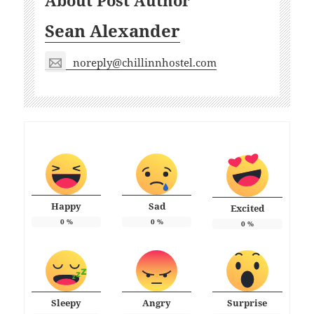
About Post Author
Sean Alexander
noreply@chillinnhostel.com
Happy
Sad
Excited
0
%
0
%
0
%
Sleepy
Angry
Surprise