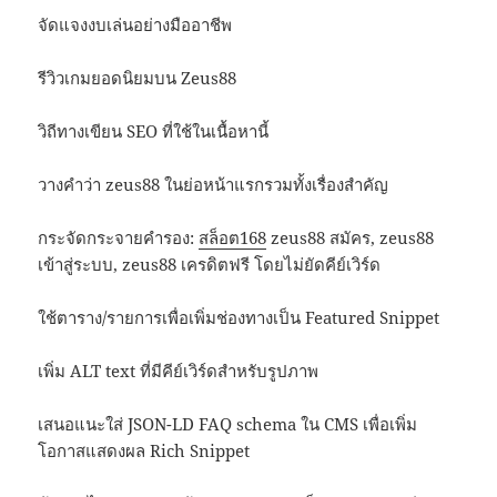
จัดแจงงบเล่นอย่างมืออาชีพ
รีวิวเกมยอดนิยมบน Zeus88
วิถีทางเขียน SEO ที่ใช้ในเนื้อหานี้
วางคำว่า zeus88 ในย่อหน้าแรกรวมทั้งเรื่องสำคัญ
กระจัดกระจายคำรอง:
สล็อต168
zeus88 สมัคร, zeus88
เข้าสู่ระบบ, zeus88 เครดิตฟรี โดยไม่ยัดคีย์เวิร์ด
ใช้ตาราง/รายการเพื่อเพิ่มช่องทางเป็น Featured Snippet
เพิ่ม ALT text ที่มีคีย์เวิร์ดสำหรับรูปภาพ
เสนอแนะใส่ JSON-LD FAQ schema ใน CMS เพื่อเพิ่ม
โอกาสแสดงผล Rich Snippet