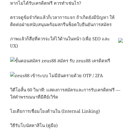
หากไม่ได้รับเครดิตฟรี ควรทำเช่นไร?
ตรวจดูข้อจำกัดแล้วก็เวลาการแจก ถ้าเกิดยังมีปัญหา ให้
ติดต่อฝ่ายสนับสนุนพร้อมสกรีนช็อตใบยืนยันการสมัคร
ภาพแล้วก็สื่อที่ควรจะใส่ไว้ด้านในหน้า (เพื่อ SEO และ
UX)
วิดีโอสั้น 60 วินาที: แสดงการสมัครและการรับเครดิตฟรี —
ใส่คำพรรณนาที่มีคีย์เวิร์ด
ไอเดียการเชื่อมโยงด้านใน (Internal Linking)
วิธีรับโบนัสคาสิโน (คู่มือ)