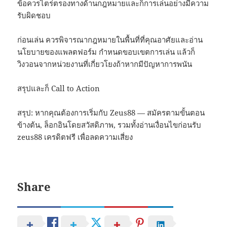
ข้อควรไตร่ตรองทางด้านกฎหมายและก็การเล่นอย่างมีความ
รับผิดชอบ
ก่อนเล่น ควรพิจารณากฎหมายในพื้นที่ที่คุณอาศัยและอ่าน
นโยบายของแพลตฟอร์ม กำหนดขอบเขตการเล่น แล้วก็
วิงวอนจากหน่วยงานที่เกี่ยวโยงถ้าหากมีปัญหาการพนัน
สรุปและก็ Call to Action
สรุป: หากคุณต้องการเริ่มกับ Zeus88 — สมัครตามขั้นตอน
ข้างต้น, ล็อกอินโดยสวัสดิภาพ, รวมทั้งอ่านเงื่อนไขก่อนรับ
zeus88 เครดิตฟรี เพื่อลดความเสี่ยง
Share