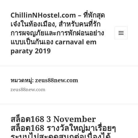
ChillinNHostel.com – ที่พักสุด
เจ๋งในท้องเมือง, สำหรับคนที่รัก
การผจญภัยและการพักผ่อนอย่าง
แบบเป็นกันเอง carnaval em
เมนู
และวิด
paraty 2019
เจ็ต
หมวดหมู่:
zeus88new.com
zeus88new.com
สล็อต168 3 November
สล็อต168 รางวัลใหญ่มาเรื่อยๆ
ระบบไม่สะดุดสนุกต่อเนื่องได้