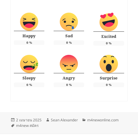
Happy
Sad
Excited
0
%
0
%
0
%
Sleepy
Angry
Surprise
0
%
0
%
0
%
เขียน
ผู้
หมวด
2 เมษายน 2025
Sean Alexander
m4newonline.com
เมื่อ
ป้าย
เขียน
หมู่
m4new สมัคร
กำกับ
แนะแนว