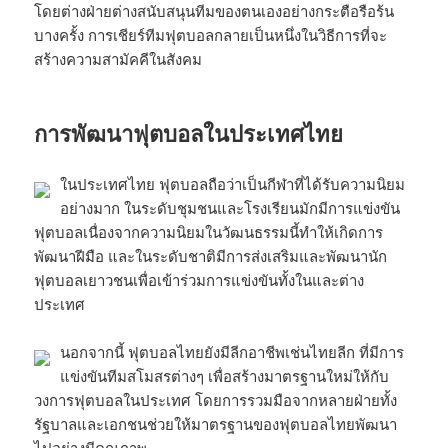
โดยต่างฝ่ายต่างสนับสนุนทีมของตนเองอย่างกระตือรือร้น
บางครั้ง การเชียร์ทีมฟุตบอลกลายเป็นหนึ่งในวิธีการที่จะ
สร้างความสามัคคีในสังคม
การพัฒนาฟุตบอลในประเทศไทย
ในประเทศไทย ฟุตบอลถือว่าเป็นกีฬาที่ได้รับความนิยม
อย่างมาก ในระดับชุมชนและโรงเรียนมักมีการแข่งขัน
ฟุตบอลเนื่องจากความนิยมในวัฒนธรรมนี้ทำให้เกิดการ
พัฒนาฝีมือ และในระดับชาติมีการส่งเสริมและพัฒนานัก
ฟุตบอลเยาวชนเพื่อเข้าร่วมการแข่งขันทั้งในและต่าง
ประเทศ
นอกจากนี้ ฟุตบอลไทยยังมีลีกอาชีพเช่นไทยลีก ที่มีการ
แข่งขันทีมสโมสรต่างๆ เพื่อสร้างมาตรฐานใหม่ให้กับ
วงการฟุตบอลในประเทศ โดยการรวมมือจากหลายฝ่ายทั้ง
รัฐบาลและเอกชนช่วยให้มาตรฐานของฟุตบอลไทยพัฒนา