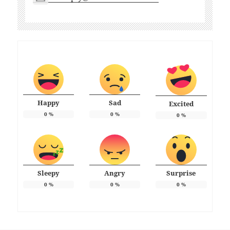
Happy
Sad
Excited
0
%
0
%
0
%
Sleepy
Angry
Surprise
0
%
0
%
0
%