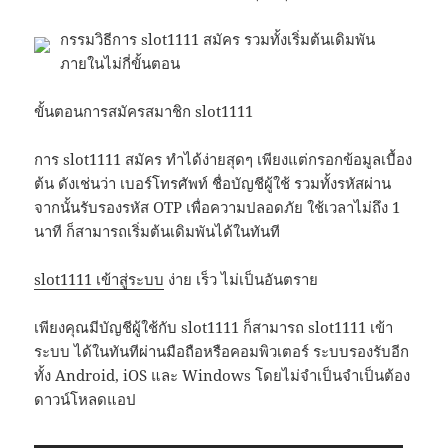
กรรมวิธีการ slot1111 สมัคร รวมทั้งเริ่มต้นเดิมพัน
ภายในไม่กี่ขั้นตอน
ขั้นตอนการสมัครสมาชิก slot1111
การ slot1111 สมัคร ทำได้ง่ายสุดๆ เพียงแต่กรอกข้อมูลเบื้อง
ต้น ดังเช่นว่า เบอร์โทรศัพท์ ชื่อบัญชีผู้ใช้ รวมทั้งรหัสผ่าน
จากนั้นรับรองรหัส OTP เพื่อความปลอดภัย ใช้เวลาไม่ถึง 1
นาที ก็สามารถเริ่มต้นเดิมพันได้ในทันที
slot1111 เข้าสู่ระบบ
ง่าย เร็ว ไม่เป็นอันตราย
เพียงคุณมีบัญชีผู้ใช้กับ slot1111 ก็สามารถ slot1111 เข้า
ระบบ ได้ในทันทีผ่านมือถือหรือคอมพิวเตอร์ ระบบรองรับอีก
ทั้ง Android, iOS และ Windows โดยไม่จำเป็นจำเป็นต้อง
ดาวน์โหลดแอป