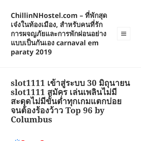
ChillinNHostel.com – ที่พักสุด
เจ๋งในท้องเมือง, สำหรับคนที่รัก
การผจญภัยและการพักผ่อนอย่าง
แบบเป็นกันเอง carnaval em
เมนู
และวิด
paraty 2019
เจ็ต
slot1111 เข้าสู่ระบบ 30 มิถุนายน
slot1111 สมัคร เล่นเพลินไม่มี
สะดุดไม่มีขั้นต่ำทุกเกมแตกบ่อย
จนต้องร้องว้าว Top 96 by
Columbus