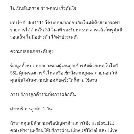
ไม่เป็นอันตราย ฝาก-ถอน เร็วทันใจ
เว็บไซต์ slot1111 ใช้ระบบฝากถอนอัตโนมัติซึ่งสามารถทำ
รายการได้ด้านใน 30 วินาที รองรับทุกธนาคารแล้วก็ทรูมันนี่
วอลเล็ท ไม่มีอย่างต่ำ ไร้ค่าประเพณี
ความปลอดภัยระดับสูง
ข้อมูลทั้งหมดทุกอย่างของผู้เล่นถูกเข้ารหัสด้วยเทคโนโลยี
SSL คุ้มครองการรั่วไหลหรือเข้าถึงจากบุคคลภายนอก ให้
คุณมั่นใจในความปลอดภัยครั้งใดก็ตามใช้งาน
การบริการลูกค้ารวมทั้งการผลักดัน
ฝ่ายบริการลูกค้า 1 วัน
ถ้าหากคุณมีคำถามหรือปัญหาด้านการใช้งาน slot1111
คณะทำงานพร้อมให้บริการผ่าน Line Official และ Live