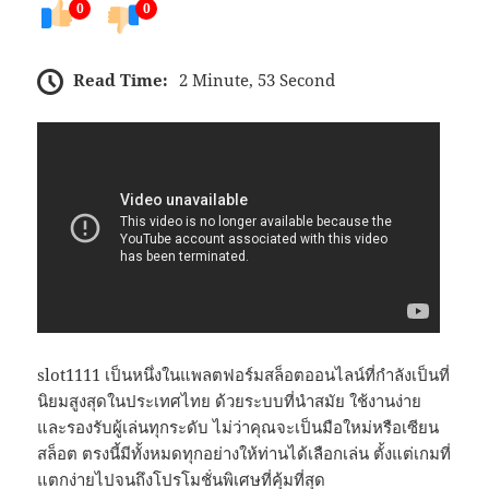
0
0
Read Time:
2 Minute, 53 Second
slot1111 เป็นหนึ่งในแพลตฟอร์มสล็อตออนไลน์ที่กำลังเป็นที่
นิยมสูงสุดในประเทศไทย ด้วยระบบที่นำสมัย ใช้งานง่าย
และรองรับผู้เล่นทุกระดับ ไม่ว่าคุณจะเป็นมือใหม่หรือเซียน
สล็อต ตรงนี้มีทั้งหมดทุกอย่างให้ท่านได้เลือกเล่น ตั้งแต่เกมที่
แตกง่ายไปจนถึงโปรโมชั่นพิเศษที่คุ้มที่สุด